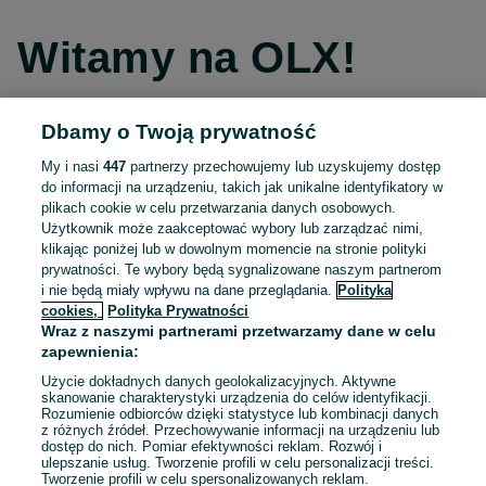
Witamy na OLX!
Dbamy o Twoją prywatność
Kontynuuj przez Facebooka
My i nasi
447
partnerzy przechowujemy lub uzyskujemy dostęp
do informacji na urządzeniu, takich jak unikalne identyfikatory w
Kontynuuj przez konto Apple
plikach cookie w celu przetwarzania danych osobowych.
Użytkownik może zaakceptować wybory lub zarządzać nimi,
klikając poniżej lub w dowolnym momencie na stronie polityki
prywatności. Te wybory będą sygnalizowane naszym partnerom
Kontynuuj przez konto Google
i nie będą miały wpływu na dane przeglądania.
Polityka
cookies,
Polityka Prywatności
Wraz z naszymi partnerami przetwarzamy dane w celu
LUB
zapewnienia:
Zaloguj się
Załóż konto
Użycie dokładnych danych geolokalizacyjnych. Aktywne
skanowanie charakterystyki urządzenia do celów identyfikacji.
Rozumienie odbiorców dzięki statystyce lub kombinacji danych
E-mail
z różnych źródeł. Przechowywanie informacji na urządzeniu lub
dostęp do nich. Pomiar efektywności reklam. Rozwój i
ulepszanie usług. Tworzenie profili w celu personalizacji treści.
Tworzenie profili w celu spersonalizowanych reklam.