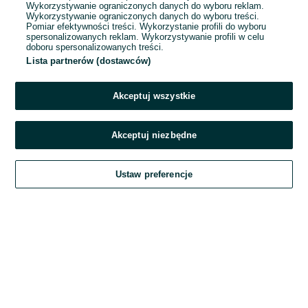
Wykorzystywanie ograniczonych danych do wyboru reklam.
Wykorzystywanie ograniczonych danych do wyboru treści.
Hasło
Pomiar efektywności treści. Wykorzystanie profili do wyboru
spersonalizowanych reklam. Wykorzystywanie profili w celu
doboru spersonalizowanych treści.
Lista partnerów (dostawców)
Nie pamiętasz hasła?
Akceptuj wszystkie
Zaloguj się
Akceptuj niezbędne
Kontynuując za pośrednictwem jednego z dostawców wskazanych powyżej,
Ustaw preferencje
akceptuję
Regulamin serwisu
OLX.pl w jego aktualnym brzmieniu.