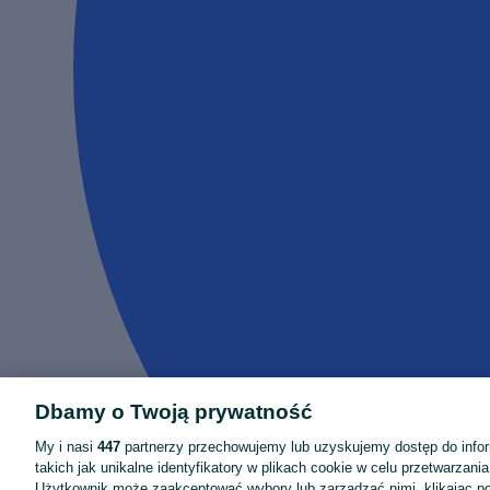
Dbamy o Twoją prywatność
My i nasi
447
partnerzy przechowujemy lub uzyskujemy dostęp do infor
takich jak unikalne identyfikatory w plikach cookie w celu przetwarzan
Użytkownik może zaakceptować wybory lub zarządzać nimi, klikając po