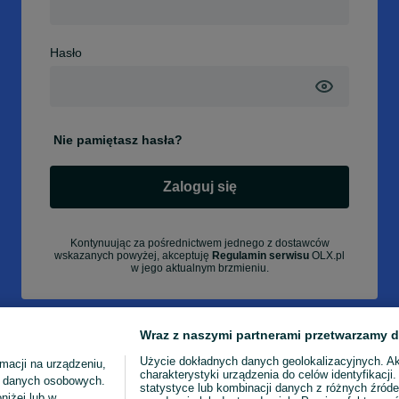
Hasło
Nie pamiętasz hasła?
Zaloguj się
Kontynuując za pośrednictwem jednego z dostawców
wskazanych powyżej, akceptuję
Regulamin serwisu
OLX.pl
w jego aktualnym brzmieniu.
Wraz z naszymi partnerami przetwarzamy d
Użycie dokładnych danych geolokalizacyjnych. A
macji na urządzeniu,
charakterystyki urządzenia do celów identyfikacji
ia danych osobowych.
statystyce lub kombinacji danych z różnych źróde
niżej lub w