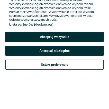
Wykorzystywanie ograniczonych danych do wyboru reklam.
Wykorzystywanie ograniczonych danych do wyboru treści.
Hasło
Pomiar efektywności treści. Wykorzystanie profili do wyboru
spersonalizowanych reklam. Wykorzystywanie profili w celu
doboru spersonalizowanych treści.
Lista partnerów (dostawców)
Nie pamiętasz hasła?
Akceptuj wszystkie
Zaloguj się
Akceptuj niezbędne
Kontynuując za pośrednictwem jednego z dostawców wskazanych powyżej,
akceptuję
OLX.pl w jego aktualnym brzmieniu.
Ustaw preferencje
Regulamin serwisu