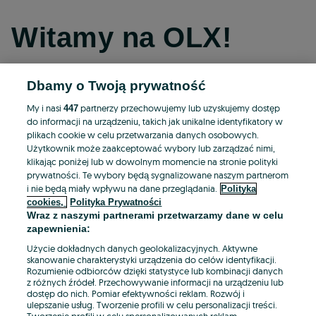
Witamy na OLX!
Dbamy o Twoją prywatność
Kontynuuj przez Facebooka
My i nasi
partnerzy przechowujemy lub uzyskujemy dostęp
447
do informacji na urządzeniu, takich jak unikalne identyfikatory w
Kontynuuj przez konto Apple
plikach cookie w celu przetwarzania danych osobowych.
Użytkownik może zaakceptować wybory lub zarządzać nimi,
klikając poniżej lub w dowolnym momencie na stronie polityki
prywatności. Te wybory będą sygnalizowane naszym partnerom
Kontynuuj przez konto Google
i nie będą miały wpływu na dane przeglądania.
Polityka
cookies,
Polityka Prywatności
Wraz z naszymi partnerami przetwarzamy dane w celu
LUB
zapewnienia:
Zaloguj się
Załóż konto
Użycie dokładnych danych geolokalizacyjnych. Aktywne
skanowanie charakterystyki urządzenia do celów identyfikacji.
Rozumienie odbiorców dzięki statystyce lub kombinacji danych
E-mail
z różnych źródeł. Przechowywanie informacji na urządzeniu lub
dostęp do nich. Pomiar efektywności reklam. Rozwój i
ulepszanie usług. Tworzenie profili w celu personalizacji treści.
Tworzenie profili w celu spersonalizowanych reklam.