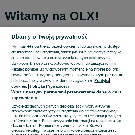
Witamy na OLX!
Dbamy o Twoją prywatność
Kontynuuj przez Facebooka
My i nasi
partnerzy przechowujemy lub uzyskujemy dostęp
447
do informacji na urządzeniu, takich jak unikalne identyfikatory w
Kontynuuj przez konto Apple
plikach cookie w celu przetwarzania danych osobowych.
Użytkownik może zaakceptować wybory lub zarządzać nimi,
klikając poniżej lub w dowolnym momencie na stronie polityki
prywatności. Te wybory będą sygnalizowane naszym partnerom
Kontynuuj przez konto Google
i nie będą miały wpływu na dane przeglądania.
Polityka
cookies,
Polityka Prywatności
Wraz z naszymi partnerami przetwarzamy dane w celu
LUB
zapewnienia:
Zaloguj się
Załóż konto
Użycie dokładnych danych geolokalizacyjnych. Aktywne
skanowanie charakterystyki urządzenia do celów identyfikacji.
Rozumienie odbiorców dzięki statystyce lub kombinacji danych
E-mail
z różnych źródeł. Przechowywanie informacji na urządzeniu lub
dostęp do nich. Pomiar efektywności reklam. Rozwój i
ulepszanie usług. Tworzenie profili w celu personalizacji treści.
Tworzenie profili w celu spersonalizowanych reklam.