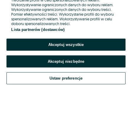
Wykorzystywanie ograniczonych danych do wyboru reklam.
Wykorzystywanie ograniczonych danych do wyboru treści.
Hasło
Pomiar efektywności treści. Wykorzystanie profili do wyboru
spersonalizowanych reklam. Wykorzystywanie profili w celu
doboru spersonalizowanych treści.
Lista partnerów (dostawców)
Nie pamiętasz hasła?
Akceptuj wszystkie
Zaloguj się
Akceptuj niezbędne
Kontynuując za pośrednictwem jednego z dostawców wskazanych powyżej,
akceptuję
OLX.pl w jego aktualnym brzmieniu.
Ustaw preferencje
Regulamin serwisu