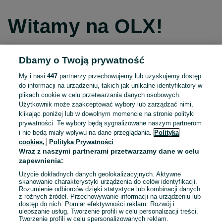
Witamy na OLX!
Dbamy o Twoją prywatność
Kontynuuj przez Facebooka
My i nasi
447
partnerzy przechowujemy lub uzyskujemy dostęp
do informacji na urządzeniu, takich jak unikalne identyfikatory w
Kontynuuj przez konto Apple
plikach cookie w celu przetwarzania danych osobowych.
Użytkownik może zaakceptować wybory lub zarządzać nimi,
klikając poniżej lub w dowolnym momencie na stronie polityki
prywatności. Te wybory będą sygnalizowane naszym partnerom
Kontynuuj przez konto Google
i nie będą miały wpływu na dane przeglądania.
Polityka
cookies,
Polityka Prywatności
Wraz z naszymi partnerami przetwarzamy dane w celu
LUB
zapewnienia:
Zaloguj się
Załóż konto
Użycie dokładnych danych geolokalizacyjnych. Aktywne
skanowanie charakterystyki urządzenia do celów identyfikacji.
Rozumienie odbiorców dzięki statystyce lub kombinacji danych
E-mail
z różnych źródeł. Przechowywanie informacji na urządzeniu lub
dostęp do nich. Pomiar efektywności reklam. Rozwój i
ulepszanie usług. Tworzenie profili w celu personalizacji treści.
Tworzenie profili w celu spersonalizowanych reklam.