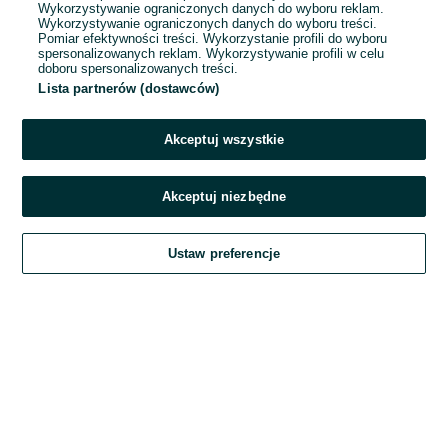
Wykorzystywanie ograniczonych danych do wyboru reklam.
Wykorzystywanie ograniczonych danych do wyboru treści.
Hasło
Pomiar efektywności treści. Wykorzystanie profili do wyboru
spersonalizowanych reklam. Wykorzystywanie profili w celu
doboru spersonalizowanych treści.
Lista partnerów (dostawców)
Nie pamiętasz hasła?
Akceptuj wszystkie
Zaloguj się
Akceptuj niezbędne
Kontynuując za pośrednictwem jednego z dostawców wskazanych powyżej,
Ustaw preferencje
akceptuję
Regulamin serwisu
OLX.pl w jego aktualnym brzmieniu.