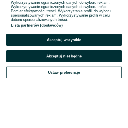
Wykorzystywanie ograniczonych danych do wyboru reklam.
Wykorzystywanie ograniczonych danych do wyboru treści.
Hasło
Pomiar efektywności treści. Wykorzystanie profili do wyboru
spersonalizowanych reklam. Wykorzystywanie profili w celu
doboru spersonalizowanych treści.
Lista partnerów (dostawców)
Nie pamiętasz hasła?
Akceptuj wszystkie
Zaloguj się
Akceptuj niezbędne
Kontynuując za pośrednictwem jednego z dostawców wskazanych powyżej,
Ustaw preferencje
akceptuję
Regulamin serwisu
OLX.pl w jego aktualnym brzmieniu.