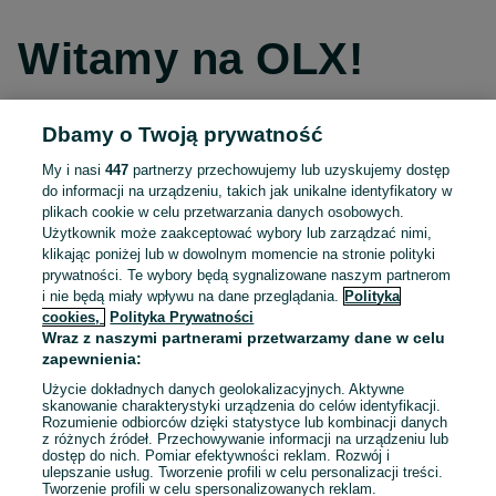
Witamy na OLX!
Dbamy o Twoją prywatność
Kontynuuj przez Facebooka
My i nasi
447
partnerzy przechowujemy lub uzyskujemy dostęp
do informacji na urządzeniu, takich jak unikalne identyfikatory w
Kontynuuj przez konto Apple
plikach cookie w celu przetwarzania danych osobowych.
Użytkownik może zaakceptować wybory lub zarządzać nimi,
klikając poniżej lub w dowolnym momencie na stronie polityki
prywatności. Te wybory będą sygnalizowane naszym partnerom
Kontynuuj przez konto Google
i nie będą miały wpływu na dane przeglądania.
Polityka
cookies,
Polityka Prywatności
Wraz z naszymi partnerami przetwarzamy dane w celu
LUB
zapewnienia:
Zaloguj się
Załóż konto
Użycie dokładnych danych geolokalizacyjnych. Aktywne
skanowanie charakterystyki urządzenia do celów identyfikacji.
Rozumienie odbiorców dzięki statystyce lub kombinacji danych
E-mail
z różnych źródeł. Przechowywanie informacji na urządzeniu lub
dostęp do nich. Pomiar efektywności reklam. Rozwój i
ulepszanie usług. Tworzenie profili w celu personalizacji treści.
Tworzenie profili w celu spersonalizowanych reklam.