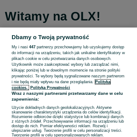
Witamy na OLX!
Dbamy o Twoją prywatność
Kontynuuj przez Facebooka
My i nasi
447
partnerzy przechowujemy lub uzyskujemy dostęp
do informacji na urządzeniu, takich jak unikalne identyfikatory w
Kontynuuj przez konto Apple
plikach cookie w celu przetwarzania danych osobowych.
Użytkownik może zaakceptować wybory lub zarządzać nimi,
klikając poniżej lub w dowolnym momencie na stronie polityki
prywatności. Te wybory będą sygnalizowane naszym partnerom
Kontynuuj przez konto Google
i nie będą miały wpływu na dane przeglądania.
Polityka
cookies,
Polityka Prywatności
Wraz z naszymi partnerami przetwarzamy dane w celu
LUB
zapewnienia:
Zaloguj się
Załóż konto
Użycie dokładnych danych geolokalizacyjnych. Aktywne
skanowanie charakterystyki urządzenia do celów identyfikacji.
Rozumienie odbiorców dzięki statystyce lub kombinacji danych
E-mail
z różnych źródeł. Przechowywanie informacji na urządzeniu lub
dostęp do nich. Pomiar efektywności reklam. Rozwój i
ulepszanie usług. Tworzenie profili w celu personalizacji treści.
Tworzenie profili w celu spersonalizowanych reklam.