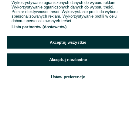
Wykorzystywanie ograniczonych danych do wyboru reklam.
Wykorzystywanie ograniczonych danych do wyboru treści.
Hasło
Pomiar efektywności treści. Wykorzystanie profili do wyboru
spersonalizowanych reklam. Wykorzystywanie profili w celu
doboru spersonalizowanych treści.
Lista partnerów (dostawców)
Nie pamiętasz hasła?
Akceptuj wszystkie
Zaloguj się
Akceptuj niezbędne
Kontynuując za pośrednictwem jednego z dostawców wskazanych powyżej,
Ustaw preferencje
akceptuję
Regulamin serwisu
OLX.pl w jego aktualnym brzmieniu.