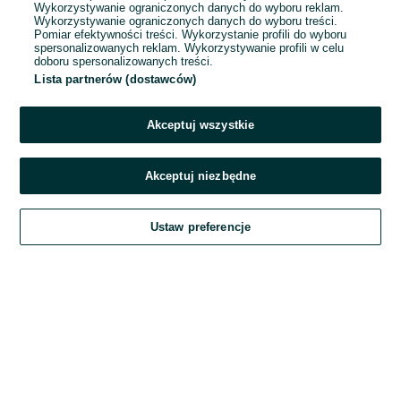
Wykorzystywanie ograniczonych danych do wyboru reklam.
Wykorzystywanie ograniczonych danych do wyboru treści.
Hasło
Pomiar efektywności treści. Wykorzystanie profili do wyboru
spersonalizowanych reklam. Wykorzystywanie profili w celu
doboru spersonalizowanych treści.
Lista partnerów (dostawców)
Nie pamiętasz hasła?
Akceptuj wszystkie
Zaloguj się
Akceptuj niezbędne
Kontynuując za pośrednictwem jednego z dostawców wskazanych powyżej,
Ustaw preferencje
akceptuję
Regulamin serwisu
OLX.pl w jego aktualnym brzmieniu.