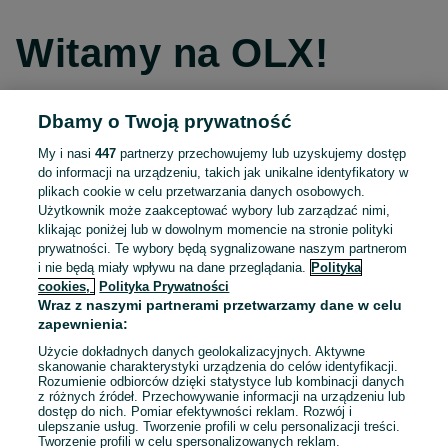
Witamy na OLX!
Dbamy o Twoją prywatność
Kontynuuj przez Facebooka
My i nasi
447
partnerzy przechowujemy lub uzyskujemy dostęp
do informacji na urządzeniu, takich jak unikalne identyfikatory w
Kontynuuj przez konto Apple
plikach cookie w celu przetwarzania danych osobowych.
Użytkownik może zaakceptować wybory lub zarządzać nimi,
klikając poniżej lub w dowolnym momencie na stronie polityki
prywatności. Te wybory będą sygnalizowane naszym partnerom
Kontynuuj przez konto Google
i nie będą miały wpływu na dane przeglądania.
Polityka
cookies,
Polityka Prywatności
Wraz z naszymi partnerami przetwarzamy dane w celu
LUB
zapewnienia:
Zaloguj się
Załóż konto
Użycie dokładnych danych geolokalizacyjnych. Aktywne
skanowanie charakterystyki urządzenia do celów identyfikacji.
Rozumienie odbiorców dzięki statystyce lub kombinacji danych
E-mail
z różnych źródeł. Przechowywanie informacji na urządzeniu lub
dostęp do nich. Pomiar efektywności reklam. Rozwój i
ulepszanie usług. Tworzenie profili w celu personalizacji treści.
Tworzenie profili w celu spersonalizowanych reklam.