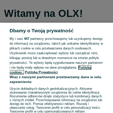
Witamy na OLX!
Dbamy o Twoją prywatność
Kontynuuj przez Facebooka
My i nasi
447
partnerzy przechowujemy lub uzyskujemy dostęp
do informacji na urządzeniu, takich jak unikalne identyfikatory w
Kontynuuj przez konto Apple
plikach cookie w celu przetwarzania danych osobowych.
Użytkownik może zaakceptować wybory lub zarządzać nimi,
klikając poniżej lub w dowolnym momencie na stronie polityki
prywatności. Te wybory będą sygnalizowane naszym partnerom
Kontynuuj przez konto Google
i nie będą miały wpływu na dane przeglądania.
Polityka
cookies,
Polityka Prywatności
Wraz z naszymi partnerami przetwarzamy dane w celu
LUB
zapewnienia:
Zaloguj się
Załóż konto
Użycie dokładnych danych geolokalizacyjnych. Aktywne
skanowanie charakterystyki urządzenia do celów identyfikacji.
Rozumienie odbiorców dzięki statystyce lub kombinacji danych
E-mail
z różnych źródeł. Przechowywanie informacji na urządzeniu lub
dostęp do nich. Pomiar efektywności reklam. Rozwój i
ulepszanie usług. Tworzenie profili w celu personalizacji treści.
Tworzenie profili w celu spersonalizowanych reklam.