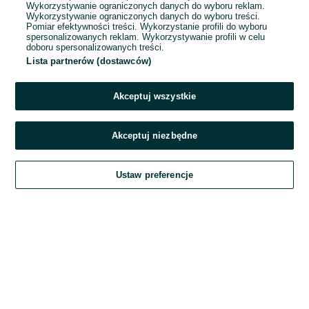
Wykorzystywanie ograniczonych danych do wyboru reklam.
Wykorzystywanie ograniczonych danych do wyboru treści.
Hasło
Pomiar efektywności treści. Wykorzystanie profili do wyboru
spersonalizowanych reklam. Wykorzystywanie profili w celu
doboru spersonalizowanych treści.
Lista partnerów (dostawców)
Nie pamiętasz hasła?
Akceptuj wszystkie
Zaloguj się
Akceptuj niezbędne
Kontynuując za pośrednictwem jednego z dostawców wskazanych powyżej,
Ustaw preferencje
akceptuję
Regulamin serwisu
OLX.pl w jego aktualnym brzmieniu.