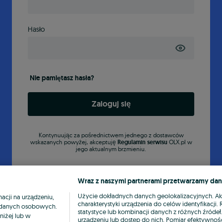
Hasło
Nie pamiętasz hasła?
Zaloguj się
Kontynuując za pośrednictwem jednego z dostawców
wskazanych powyżej, akceptuję
Regulamin serwisu
OLX.pl w
jego aktualnym brzmieniu.
Wraz z naszymi partnerami przetwarzamy dan
Użycie dokładnych danych geolokalizacyjnych. A
cji na urządzeniu,
charakterystyki urządzenia do celów identyfikacji
ia danych osobowych.
statystyce lub kombinacji danych z różnych źróde
niżej lub w
urządzeniu lub dostęp do nich. Pomiar efektywnośc