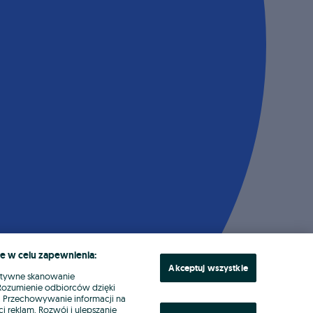
e w celu zapewnienia:
Akceptuj wszystkie
ktywne skanowanie
. Rozumienie odbiorców dzięki
ł. Przechowywanie informacji na
i reklam. Rozwój i ulepszanie