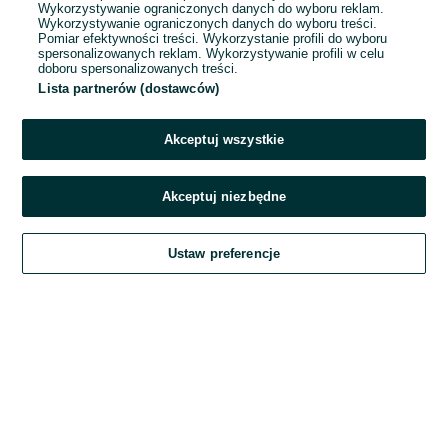
Wykorzystywanie ograniczonych danych do wyboru reklam.
Wykorzystywanie ograniczonych danych do wyboru treści.
Hasło
Pomiar efektywności treści. Wykorzystanie profili do wyboru
spersonalizowanych reklam. Wykorzystywanie profili w celu
doboru spersonalizowanych treści.
Lista partnerów (dostawców)
Nie pamiętasz hasła?
Akceptuj wszystkie
Zaloguj się
Akceptuj niezbędne
Kontynuując za pośrednictwem jednego z dostawców wskazanych powyżej,
Ustaw preferencje
akceptuję
Regulamin serwisu
OLX.pl w jego aktualnym brzmieniu.