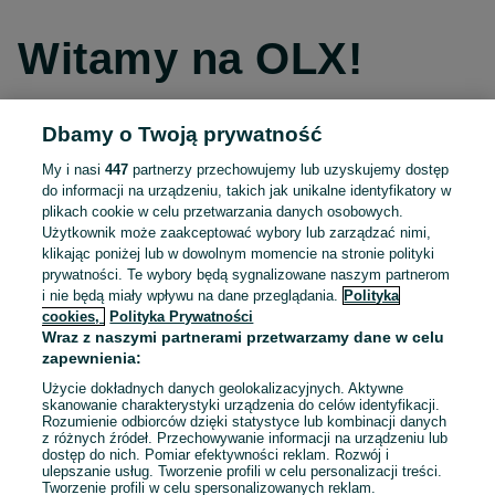
Witamy na OLX!
Dbamy o Twoją prywatność
Kontynuuj przez Facebooka
My i nasi
447
partnerzy przechowujemy lub uzyskujemy dostęp
do informacji na urządzeniu, takich jak unikalne identyfikatory w
Kontynuuj przez konto Apple
plikach cookie w celu przetwarzania danych osobowych.
Użytkownik może zaakceptować wybory lub zarządzać nimi,
klikając poniżej lub w dowolnym momencie na stronie polityki
prywatności. Te wybory będą sygnalizowane naszym partnerom
Kontynuuj przez konto Google
i nie będą miały wpływu na dane przeglądania.
Polityka
cookies,
Polityka Prywatności
Wraz z naszymi partnerami przetwarzamy dane w celu
LUB
zapewnienia:
Zaloguj się
Załóż konto
Użycie dokładnych danych geolokalizacyjnych. Aktywne
skanowanie charakterystyki urządzenia do celów identyfikacji.
Rozumienie odbiorców dzięki statystyce lub kombinacji danych
E-mail
z różnych źródeł. Przechowywanie informacji na urządzeniu lub
dostęp do nich. Pomiar efektywności reklam. Rozwój i
ulepszanie usług. Tworzenie profili w celu personalizacji treści.
Tworzenie profili w celu spersonalizowanych reklam.