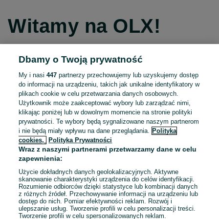
Witamy na OLX!
Dbamy o Twoją prywatność
Kontynuuj przez Facebooka
My i nasi
447
partnerzy przechowujemy lub uzyskujemy dostęp
do informacji na urządzeniu, takich jak unikalne identyfikatory w
Kontynuuj przez konto Apple
plikach cookie w celu przetwarzania danych osobowych.
Użytkownik może zaakceptować wybory lub zarządzać nimi,
klikając poniżej lub w dowolnym momencie na stronie polityki
prywatności. Te wybory będą sygnalizowane naszym partnerom
Kontynuuj przez konto Google
i nie będą miały wpływu na dane przeglądania.
Polityka
cookies,
Polityka Prywatności
Wraz z naszymi partnerami przetwarzamy dane w celu
LUB
zapewnienia:
Zaloguj się
Załóż konto
Użycie dokładnych danych geolokalizacyjnych. Aktywne
skanowanie charakterystyki urządzenia do celów identyfikacji.
Rozumienie odbiorców dzięki statystyce lub kombinacji danych
E-mail
z różnych źródeł. Przechowywanie informacji na urządzeniu lub
dostęp do nich. Pomiar efektywności reklam. Rozwój i
ulepszanie usług. Tworzenie profili w celu personalizacji treści.
Tworzenie profili w celu spersonalizowanych reklam.