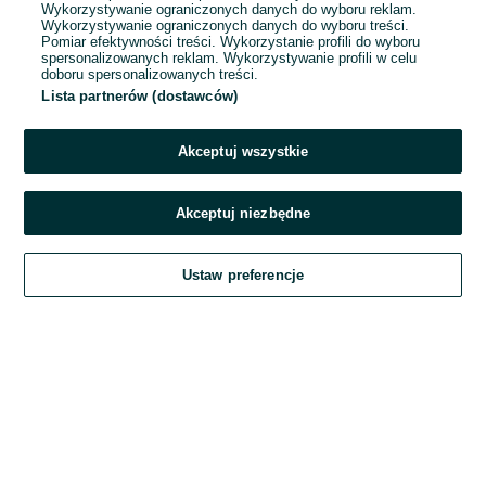
Wykorzystywanie ograniczonych danych do wyboru reklam.
Wykorzystywanie ograniczonych danych do wyboru treści.
Hasło
Pomiar efektywności treści. Wykorzystanie profili do wyboru
spersonalizowanych reklam. Wykorzystywanie profili w celu
doboru spersonalizowanych treści.
Lista partnerów (dostawców)
Nie pamiętasz hasła?
Akceptuj wszystkie
Zaloguj się
Akceptuj niezbędne
Kontynuując za pośrednictwem jednego z dostawców wskazanych powyżej,
Ustaw preferencje
akceptuję
Regulamin serwisu
OLX.pl w jego aktualnym brzmieniu.