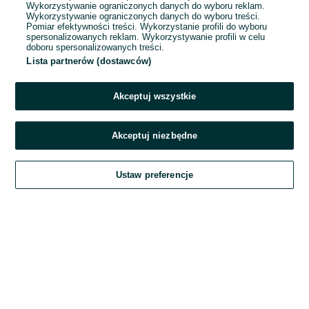
Wykorzystywanie ograniczonych danych do wyboru reklam.
Wykorzystywanie ograniczonych danych do wyboru treści.
Hasło
Pomiar efektywności treści. Wykorzystanie profili do wyboru
spersonalizowanych reklam. Wykorzystywanie profili w celu
doboru spersonalizowanych treści.
Lista partnerów (dostawców)
Nie pamiętasz hasła?
Akceptuj wszystkie
Zaloguj się
Akceptuj niezbędne
Kontynuując za pośrednictwem jednego z dostawców wskazanych powyżej,
Ustaw preferencje
akceptuję
Regulamin serwisu
OLX.pl w jego aktualnym brzmieniu.