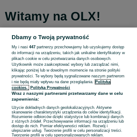
Witamy na OLX!
Dbamy o Twoją prywatność
Kontynuuj przez Facebooka
My i nasi
447
partnerzy przechowujemy lub uzyskujemy dostęp
do informacji na urządzeniu, takich jak unikalne identyfikatory w
Kontynuuj przez konto Apple
plikach cookie w celu przetwarzania danych osobowych.
Użytkownik może zaakceptować wybory lub zarządzać nimi,
klikając poniżej lub w dowolnym momencie na stronie polityki
prywatności. Te wybory będą sygnalizowane naszym partnerom
Kontynuuj przez konto Google
i nie będą miały wpływu na dane przeglądania.
Polityka
cookies,
Polityka Prywatności
Wraz z naszymi partnerami przetwarzamy dane w celu
LUB
zapewnienia:
Zaloguj się
Załóż konto
Użycie dokładnych danych geolokalizacyjnych. Aktywne
skanowanie charakterystyki urządzenia do celów identyfikacji.
Rozumienie odbiorców dzięki statystyce lub kombinacji danych
E-mail
z różnych źródeł. Przechowywanie informacji na urządzeniu lub
dostęp do nich. Pomiar efektywności reklam. Rozwój i
ulepszanie usług. Tworzenie profili w celu personalizacji treści.
Tworzenie profili w celu spersonalizowanych reklam.