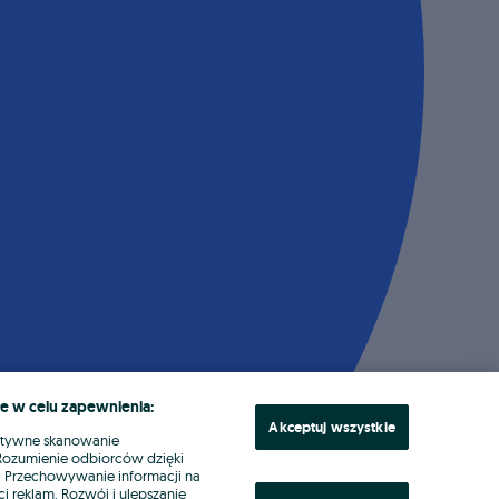
e w celu zapewnienia:
Akceptuj wszystkie
ktywne skanowanie
. Rozumienie odbiorców dzięki
ł. Przechowywanie informacji na
i reklam. Rozwój i ulepszanie