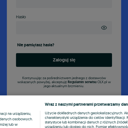
Hasło
Nie pamiętasz hasła?
Zaloguj się
Kontynuując za pośrednictwem jednego z dostawców
wskazanych powyżej, akceptuję
Regulamin serwisu
OLX.pl w
jego aktualnym brzmieniu.
Wraz z naszymi partnerami przetwarzamy dan
Użycie dokładnych danych geolokalizacyjnych. A
cji na urządzeniu,
charakterystyki urządzenia do celów identyfikacji
ia danych osobowych.
statystyce lub kombinacji danych z różnych źróde
niżej lub w
urządzeniu lub dostęp do nich. Pomiar efektywnośc