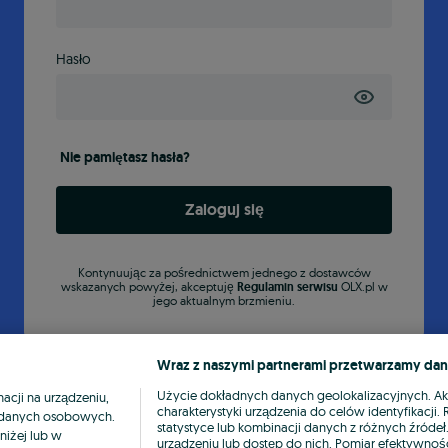
Hasło
Nie pamiętasz hasła?
Zaloguj się
Kontynuując za pośrednictwem jednego z dostawców
wskazanych powyżej, akceptuję
Regulamin serwisu
OLX.pl w
jego aktualnym brzmieniu.
Wraz z naszymi partnerami przetwarzamy dan
Użycie dokładnych danych geolokalizacyjnych. A
cji na urządzeniu,
charakterystyki urządzenia do celów identyfikacji
ia danych osobowych.
statystyce lub kombinacji danych z różnych źróde
niżej lub w
urządzeniu lub dostęp do nich. Pomiar efektywnośc