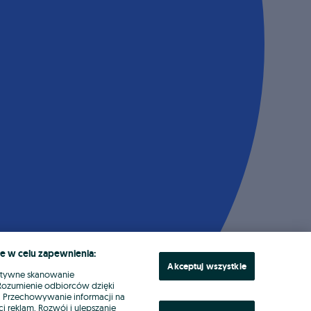
e w celu zapewnienia:
Akceptuj wszystkie
ktywne skanowanie
. Rozumienie odbiorców dzięki
ł. Przechowywanie informacji na
i reklam. Rozwój i ulepszanie