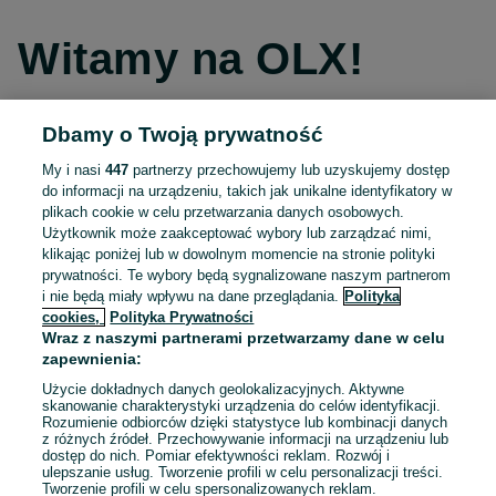
Witamy na OLX!
Dbamy o Twoją prywatność
Kontynuuj przez Facebooka
My i nasi
447
partnerzy przechowujemy lub uzyskujemy dostęp
do informacji na urządzeniu, takich jak unikalne identyfikatory w
Kontynuuj przez konto Apple
plikach cookie w celu przetwarzania danych osobowych.
Użytkownik może zaakceptować wybory lub zarządzać nimi,
klikając poniżej lub w dowolnym momencie na stronie polityki
prywatności. Te wybory będą sygnalizowane naszym partnerom
Kontynuuj przez konto Google
i nie będą miały wpływu na dane przeglądania.
Polityka
cookies,
Polityka Prywatności
Wraz z naszymi partnerami przetwarzamy dane w celu
LUB
zapewnienia:
Zaloguj się
Załóż konto
Użycie dokładnych danych geolokalizacyjnych. Aktywne
skanowanie charakterystyki urządzenia do celów identyfikacji.
Rozumienie odbiorców dzięki statystyce lub kombinacji danych
E-mail
z różnych źródeł. Przechowywanie informacji na urządzeniu lub
dostęp do nich. Pomiar efektywności reklam. Rozwój i
ulepszanie usług. Tworzenie profili w celu personalizacji treści.
Tworzenie profili w celu spersonalizowanych reklam.