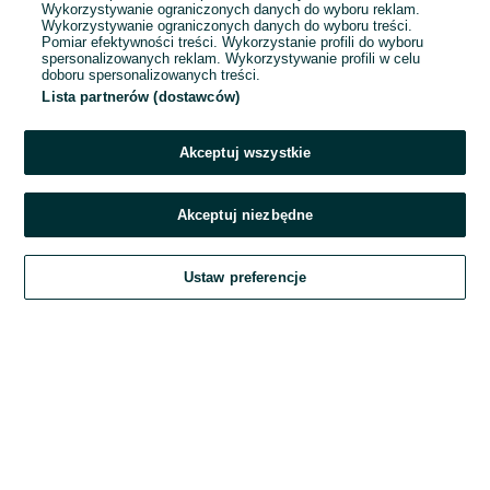
Wykorzystywanie ograniczonych danych do wyboru reklam.
Wykorzystywanie ograniczonych danych do wyboru treści.
Hasło
Pomiar efektywności treści. Wykorzystanie profili do wyboru
spersonalizowanych reklam. Wykorzystywanie profili w celu
doboru spersonalizowanych treści.
Lista partnerów (dostawców)
Nie pamiętasz hasła?
Akceptuj wszystkie
Zaloguj się
Akceptuj niezbędne
Kontynuując za pośrednictwem jednego z dostawców wskazanych powyżej,
Ustaw preferencje
akceptuję
Regulamin serwisu
OLX.pl w jego aktualnym brzmieniu.