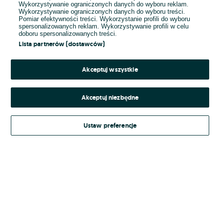
Wykorzystywanie ograniczonych danych do wyboru reklam.
Wykorzystywanie ograniczonych danych do wyboru treści.
Hasło
Pomiar efektywności treści. Wykorzystanie profili do wyboru
spersonalizowanych reklam. Wykorzystywanie profili w celu
doboru spersonalizowanych treści.
Lista partnerów (dostawców)
Nie pamiętasz hasła?
Akceptuj wszystkie
Zaloguj się
Akceptuj niezbędne
Kontynuując za pośrednictwem jednego z dostawców wskazanych powyżej,
Ustaw preferencje
Regulamin serwisu
akceptuję
OLX.pl w jego aktualnym brzmieniu.