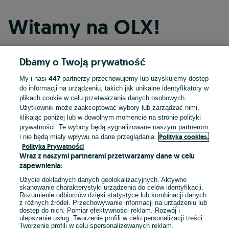
Witamy na OLX!
Dbamy o Twoją prywatność
Kontynuuj przez Facebooka
447
My i nasi
partnerzy przechowujemy lub uzyskujemy dostęp
do informacji na urządzeniu, takich jak unikalne identyfikatory w
Kontynuuj przez konto Apple
plikach cookie w celu przetwarzania danych osobowych.
Użytkownik może zaakceptować wybory lub zarządzać nimi,
klikając poniżej lub w dowolnym momencie na stronie polityki
prywatności. Te wybory będą sygnalizowane naszym partnerom
Kontynuuj przez konto Google
Polityka cookies,
i nie będą miały wpływu na dane przeglądania.
Polityka Prywatności
Wraz z naszymi partnerami przetwarzamy dane w celu
LUB
zapewnienia:
Zaloguj się
Załóż konto
Użycie dokładnych danych geolokalizacyjnych. Aktywne
skanowanie charakterystyki urządzenia do celów identyfikacji.
Rozumienie odbiorców dzięki statystyce lub kombinacji danych
E-mail
z różnych źródeł. Przechowywanie informacji na urządzeniu lub
dostęp do nich. Pomiar efektywności reklam. Rozwój i
ulepszanie usług. Tworzenie profili w celu personalizacji treści.
Tworzenie profili w celu spersonalizowanych reklam.