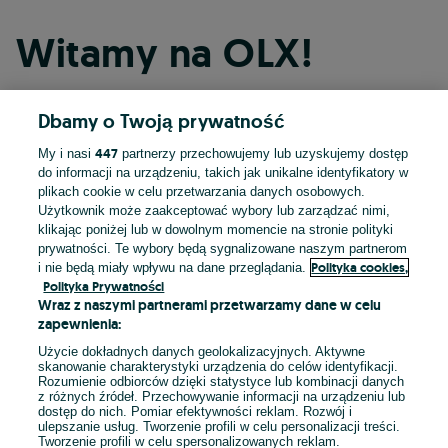
Witamy na OLX!
Dbamy o Twoją prywatność
Kontynuuj przez Facebooka
447
My i nasi
partnerzy przechowujemy lub uzyskujemy dostęp
do informacji na urządzeniu, takich jak unikalne identyfikatory w
Kontynuuj przez konto Apple
plikach cookie w celu przetwarzania danych osobowych.
Użytkownik może zaakceptować wybory lub zarządzać nimi,
klikając poniżej lub w dowolnym momencie na stronie polityki
prywatności. Te wybory będą sygnalizowane naszym partnerom
Kontynuuj przez konto Google
Polityka cookies,
i nie będą miały wpływu na dane przeglądania.
Polityka Prywatności
Wraz z naszymi partnerami przetwarzamy dane w celu
LUB
zapewnienia:
Zaloguj się
Załóż konto
Użycie dokładnych danych geolokalizacyjnych. Aktywne
skanowanie charakterystyki urządzenia do celów identyfikacji.
Rozumienie odbiorców dzięki statystyce lub kombinacji danych
E-mail
z różnych źródeł. Przechowywanie informacji na urządzeniu lub
dostęp do nich. Pomiar efektywności reklam. Rozwój i
ulepszanie usług. Tworzenie profili w celu personalizacji treści.
Tworzenie profili w celu spersonalizowanych reklam.