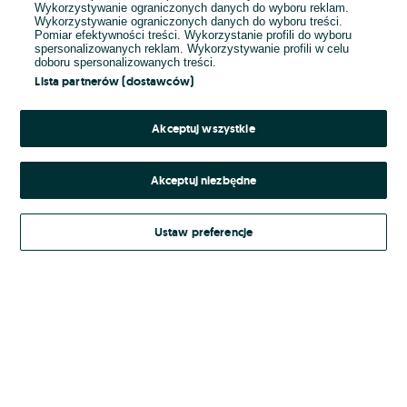
Wykorzystywanie ograniczonych danych do wyboru reklam.
Wykorzystywanie ograniczonych danych do wyboru treści.
Hasło
Pomiar efektywności treści. Wykorzystanie profili do wyboru
spersonalizowanych reklam. Wykorzystywanie profili w celu
doboru spersonalizowanych treści.
Lista partnerów (dostawców)
Nie pamiętasz hasła?
Akceptuj wszystkie
Zaloguj się
Akceptuj niezbędne
Kontynuując za pośrednictwem jednego z dostawców wskazanych powyżej,
Ustaw preferencje
Regulamin serwisu
akceptuję
OLX.pl w jego aktualnym brzmieniu.