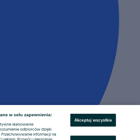
ane w celu zapewnienia:
Akceptuj wszystkie
ktywne skanowanie
. Rozumienie odbiorców dzięki
ł. Przechowywanie informacji na
i reklam. Rozwój i ulepszanie