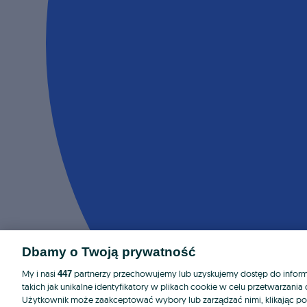
Dbamy o Twoją prywatność
My i nasi
partnerzy przechowujemy lub uzyskujemy dostęp do informa
447
takich jak unikalne identyfikatory w plikach cookie w celu przetwarzan
Użytkownik może zaakceptować wybory lub zarządzać nimi, klikając po