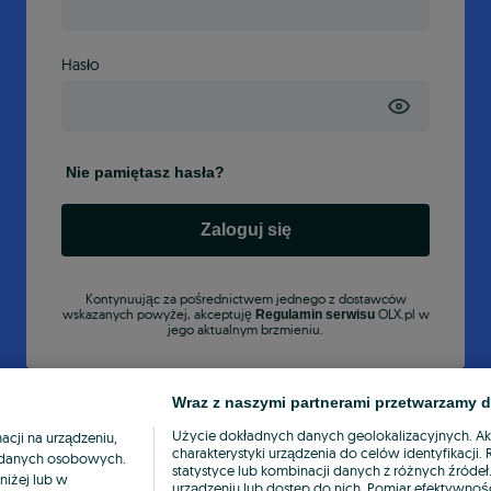
Hasło
Nie pamiętasz hasła?
Zaloguj się
Kontynuując za pośrednictwem jednego z dostawców
wskazanych powyżej, akceptuję
OLX.pl w
Regulamin serwisu
jego aktualnym brzmieniu.
Wraz z naszymi partnerami przetwarzamy d
Użycie dokładnych danych geolokalizacyjnych. A
cji na urządzeniu,
charakterystyki urządzenia do celów identyfikacji
ia danych osobowych.
statystyce lub kombinacji danych z różnych źróde
niżej lub w
urządzeniu lub dostęp do nich. Pomiar efektywnośc