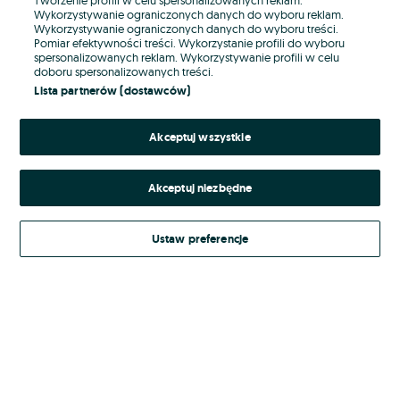
Wykorzystywanie ograniczonych danych do wyboru reklam.
Wykorzystywanie ograniczonych danych do wyboru treści.
Hasło
Pomiar efektywności treści. Wykorzystanie profili do wyboru
spersonalizowanych reklam. Wykorzystywanie profili w celu
doboru spersonalizowanych treści.
Lista partnerów (dostawców)
Nie pamiętasz hasła?
Akceptuj wszystkie
Zaloguj się
Akceptuj niezbędne
Kontynuując za pośrednictwem jednego z dostawców wskazanych powyżej,
akceptuję
Regulamin serwisu
OLX.pl w jego aktualnym brzmieniu.
Ustaw preferencje