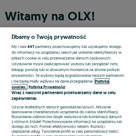
Witamy na OLX!
Dbamy o Twoją prywatność
Kontynuuj przez Facebooka
My i nasi
447
partnerzy przechowujemy lub uzyskujemy dostęp
do informacji na urządzeniu, takich jak unikalne identyfikatory w
Kontynuuj przez konto Apple
plikach cookie w celu przetwarzania danych osobowych.
Użytkownik może zaakceptować wybory lub zarządzać nimi,
klikając poniżej lub w dowolnym momencie na stronie polityki
prywatności. Te wybory będą sygnalizowane naszym partnerom
Kontynuuj przez konto Google
i nie będą miały wpływu na dane przeglądania.
Polityka
cookies,
Polityka Prywatności
Wraz z naszymi partnerami przetwarzamy dane w celu
LUB
zapewnienia:
Zaloguj się
Załóż konto
Użycie dokładnych danych geolokalizacyjnych. Aktywne
skanowanie charakterystyki urządzenia do celów identyfikacji.
Rozumienie odbiorców dzięki statystyce lub kombinacji danych
E-mail
z różnych źródeł. Przechowywanie informacji na urządzeniu lub
dostęp do nich. Pomiar efektywności reklam. Rozwój i
ulepszanie usług. Tworzenie profili w celu personalizacji treści.
Tworzenie profili w celu spersonalizowanych reklam.