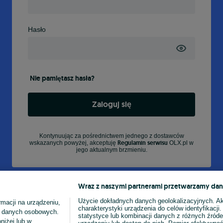
Hasło
Nie pamiętasz hasła?
Zaloguj się
Kontynuując za pośrednictwem jednego z dostawców
Regulamin serwisu
wskazanych powyżej, akceptuję
OLX.pl w
jego aktualnym brzmieniu.
Wraz z naszymi partnerami przetwarzamy dan
Użycie dokładnych danych geolokalizacyjnych. A
macji na urządzeniu,
charakterystyki urządzenia do celów identyfikacji
ia danych osobowych.
statystyce lub kombinacji danych z różnych źróde
niżej lub w