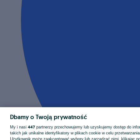
Dbamy o Twoją prywatność
447
My i nasi
partnerzy przechowujemy lub uzyskujemy dostęp do infor
takich jak unikalne identyfikatory w plikach cookie w celu przetwarzan
Użytkownik może zaakceptować wybory lub zarządzać nimi, klikając po