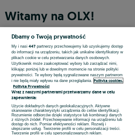
Witamy na OLX!
Dbamy o Twoją prywatność
Kontynuuj przez Facebooka
447
My i nasi
partnerzy przechowujemy lub uzyskujemy dostęp
do informacji na urządzeniu, takich jak unikalne identyfikatory w
Kontynuuj przez konto Apple
plikach cookie w celu przetwarzania danych osobowych.
Użytkownik może zaakceptować wybory lub zarządzać nimi,
klikając poniżej lub w dowolnym momencie na stronie polityki
prywatności. Te wybory będą sygnalizowane naszym partnerom
Kontynuuj przez konto Google
Polityka cookies,
i nie będą miały wpływu na dane przeglądania.
Polityka Prywatności
Wraz z naszymi partnerami przetwarzamy dane w celu
LUB
zapewnienia:
Zaloguj się
Załóż konto
Użycie dokładnych danych geolokalizacyjnych. Aktywne
skanowanie charakterystyki urządzenia do celów identyfikacji.
Rozumienie odbiorców dzięki statystyce lub kombinacji danych
E-mail
z różnych źródeł. Przechowywanie informacji na urządzeniu lub
dostęp do nich. Pomiar efektywności reklam. Rozwój i
ulepszanie usług. Tworzenie profili w celu personalizacji treści.
Tworzenie profili w celu spersonalizowanych reklam.