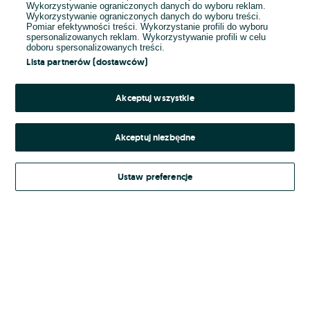
Wykorzystywanie ograniczonych danych do wyboru reklam.
Wykorzystywanie ograniczonych danych do wyboru treści.
Hasło
Pomiar efektywności treści. Wykorzystanie profili do wyboru
spersonalizowanych reklam. Wykorzystywanie profili w celu
doboru spersonalizowanych treści.
Lista partnerów (dostawców)
Nie pamiętasz hasła?
Akceptuj wszystkie
Zaloguj się
Akceptuj niezbędne
Kontynuując za pośrednictwem jednego z dostawców wskazanych powyżej,
Ustaw preferencje
Regulamin serwisu
akceptuję
OLX.pl w jego aktualnym brzmieniu.