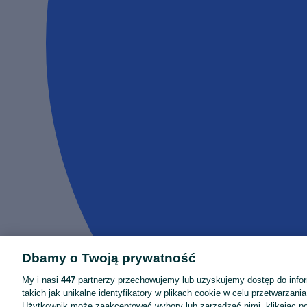
Dbamy o Twoją prywatność
My i nasi
447
partnerzy przechowujemy lub uzyskujemy dostęp do infor
takich jak unikalne identyfikatory w plikach cookie w celu przetwarzan
Użytkownik może zaakceptować wybory lub zarządzać nimi, klikając po