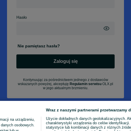
Hasło
Nie pamiętasz hasła?
Zaloguj się
Kontynuując za pośrednictwem jednego z dostawców
wskazanych powyżej, akceptuję
Regulamin serwisu
OLX.pl
w jego aktualnym brzmieniu.
Wraz z naszymi partnerami przetwarzamy d
Użycie dokładnych danych geolokalizacyjnych. A
macji na urządzeniu,
charakterystyki urządzenia do celów identyfikacji
ia danych osobowych.
statystyce lub kombinacji danych z różnych źróde
niżej lub w