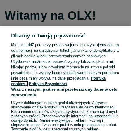
Witamy na OLX!
Dbamy o Twoją prywatność
Kontynuuj przez Facebooka
My i nasi
447
partnerzy przechowujemy lub uzyskujemy dostęp
do informacji na urządzeniu, takich jak unikalne identyfikatory w
Kontynuuj przez konto Apple
plikach cookie w celu przetwarzania danych osobowych.
Użytkownik może zaakceptować wybory lub zarządzać nimi,
klikając poniżej lub w dowolnym momencie na stronie polityki
prywatności. Te wybory będą sygnalizowane naszym partnerom
Kontynuuj przez konto Google
i nie będą miały wpływu na dane przeglądania.
Polityka
cookies,
Polityka Prywatności
Wraz z naszymi partnerami przetwarzamy dane w celu
LUB
zapewnienia:
Zaloguj się
Załóż konto
Użycie dokładnych danych geolokalizacyjnych. Aktywne
skanowanie charakterystyki urządzenia do celów identyfikacji.
Rozumienie odbiorców dzięki statystyce lub kombinacji danych
E-mail
z różnych źródeł. Przechowywanie informacji na urządzeniu lub
dostęp do nich. Pomiar efektywności reklam. Rozwój i
ulepszanie usług. Tworzenie profili w celu personalizacji treści.
Tworzenie profili w celu spersonalizowanych reklam.