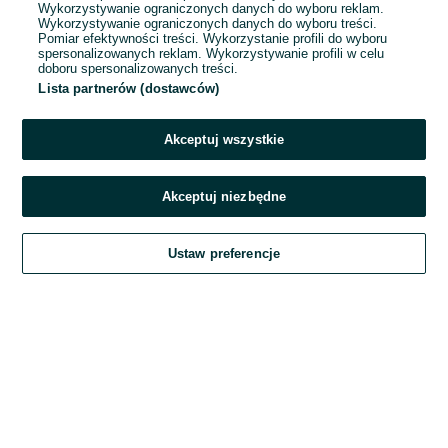
Wykorzystywanie ograniczonych danych do wyboru reklam.
Wykorzystywanie ograniczonych danych do wyboru treści.
Hasło
Pomiar efektywności treści. Wykorzystanie profili do wyboru
spersonalizowanych reklam. Wykorzystywanie profili w celu
doboru spersonalizowanych treści.
Lista partnerów (dostawców)
Nie pamiętasz hasła?
Akceptuj wszystkie
Zaloguj się
Akceptuj niezbędne
Kontynuując za pośrednictwem jednego z dostawców wskazanych powyżej,
Ustaw preferencje
akceptuję
Regulamin serwisu
OLX.pl w jego aktualnym brzmieniu.