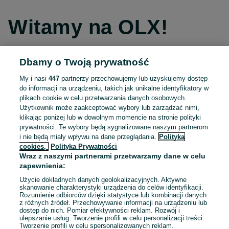
Witamy na OLX!
Dbamy o Twoją prywatność
Kontynuuj przez Facebooka
My i nasi
447
partnerzy przechowujemy lub uzyskujemy dostęp
do informacji na urządzeniu, takich jak unikalne identyfikatory w
Kontynuuj przez konto Apple
plikach cookie w celu przetwarzania danych osobowych.
Użytkownik może zaakceptować wybory lub zarządzać nimi,
klikając poniżej lub w dowolnym momencie na stronie polityki
prywatności. Te wybory będą sygnalizowane naszym partnerom
Kontynuuj przez konto Google
i nie będą miały wpływu na dane przeglądania.
Polityka
cookies,
Polityka Prywatności
Wraz z naszymi partnerami przetwarzamy dane w celu
LUB
zapewnienia:
Zaloguj się
Załóż konto
Użycie dokładnych danych geolokalizacyjnych. Aktywne
skanowanie charakterystyki urządzenia do celów identyfikacji.
Rozumienie odbiorców dzięki statystyce lub kombinacji danych
E-mail
z różnych źródeł. Przechowywanie informacji na urządzeniu lub
dostęp do nich. Pomiar efektywności reklam. Rozwój i
ulepszanie usług. Tworzenie profili w celu personalizacji treści.
Tworzenie profili w celu spersonalizowanych reklam.