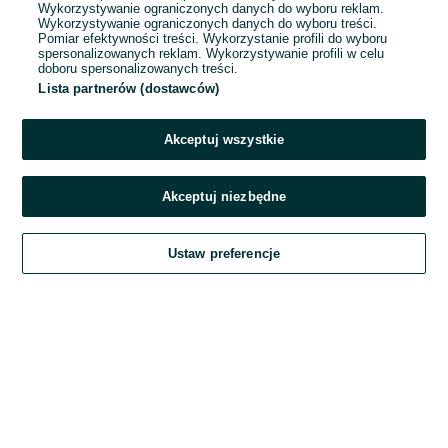
Wykorzystywanie ograniczonych danych do wyboru reklam.
Wykorzystywanie ograniczonych danych do wyboru treści.
Hasło
Pomiar efektywności treści. Wykorzystanie profili do wyboru
spersonalizowanych reklam. Wykorzystywanie profili w celu
doboru spersonalizowanych treści.
Lista partnerów (dostawców)
Nie pamiętasz hasła?
Akceptuj wszystkie
Zaloguj się
Akceptuj niezbędne
Kontynuując za pośrednictwem jednego z dostawców wskazanych powyżej,
Ustaw preferencje
akceptuję
Regulamin serwisu
OLX.pl w jego aktualnym brzmieniu.