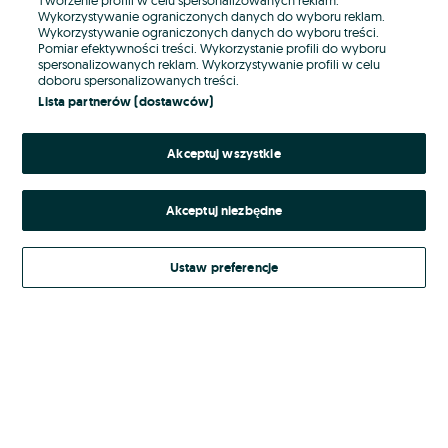
Wykorzystywanie ograniczonych danych do wyboru reklam.
Wykorzystywanie ograniczonych danych do wyboru treści.
Hasło
Pomiar efektywności treści. Wykorzystanie profili do wyboru
spersonalizowanych reklam. Wykorzystywanie profili w celu
doboru spersonalizowanych treści.
Lista partnerów (dostawców)
Nie pamiętasz hasła?
Akceptuj wszystkie
Zaloguj się
Akceptuj niezbędne
Kontynuując za pośrednictwem jednego z dostawców wskazanych powyżej,
akceptuję
Regulamin serwisu
OLX.pl w jego aktualnym brzmieniu.
Ustaw preferencje