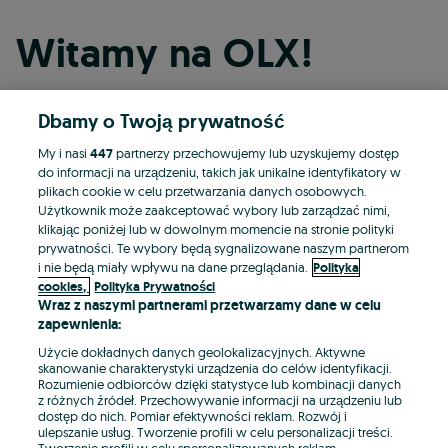
Witamy na OLX!
Dbamy o Twoją prywatność
Kontynuuj przez Facebooka
My i nasi
447
partnerzy przechowujemy lub uzyskujemy dostęp
do informacji na urządzeniu, takich jak unikalne identyfikatory w
Kontynuuj przez konto Apple
plikach cookie w celu przetwarzania danych osobowych.
Użytkownik może zaakceptować wybory lub zarządzać nimi,
klikając poniżej lub w dowolnym momencie na stronie polityki
prywatności. Te wybory będą sygnalizowane naszym partnerom
Kontynuuj przez konto Google
i nie będą miały wpływu na dane przeglądania.
Polityka
cookies,
Polityka Prywatności
Wraz z naszymi partnerami przetwarzamy dane w celu
LUB
zapewnienia:
Zaloguj się
Załóż konto
Użycie dokładnych danych geolokalizacyjnych. Aktywne
skanowanie charakterystyki urządzenia do celów identyfikacji.
Rozumienie odbiorców dzięki statystyce lub kombinacji danych
E-mail
z różnych źródeł. Przechowywanie informacji na urządzeniu lub
dostęp do nich. Pomiar efektywności reklam. Rozwój i
ulepszanie usług. Tworzenie profili w celu personalizacji treści.
Tworzenie profili w celu spersonalizowanych reklam.