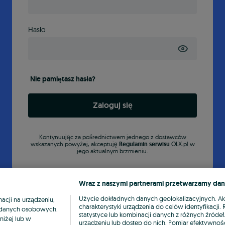
Hasło
Nie pamiętasz hasła?
Zaloguj się
Kontynuując za pośrednictwem jednego z dostawców
wskazanych powyżej, akceptuję
Regulamin serwisu
OLX.pl w
jego aktualnym brzmieniu.
Wraz z naszymi partnerami przetwarzamy dan
Użycie dokładnych danych geolokalizacyjnych. A
cji na urządzeniu,
charakterystyki urządzenia do celów identyfikacji
ia danych osobowych.
statystyce lub kombinacji danych z różnych źróde
niżej lub w
urządzeniu lub dostęp do nich. Pomiar efektywnośc