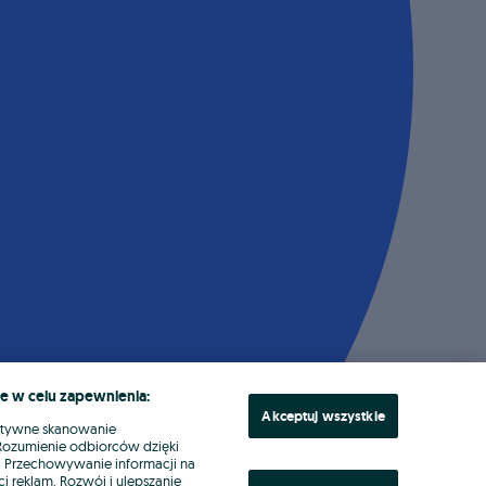
e w celu zapewnienia:
Akceptuj wszystkie
ktywne skanowanie
. Rozumienie odbiorców dzięki
ł. Przechowywanie informacji na
i reklam. Rozwój i ulepszanie