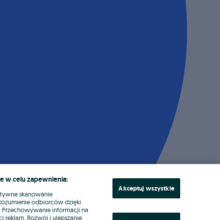
e w celu zapewnienia:
Akceptuj wszystkie
ktywne skanowanie
. Rozumienie odbiorców dzięki
ł. Przechowywanie informacji na
i reklam. Rozwój i ulepszanie