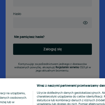
Hasło
Nie pamiętasz hasła?
Zaloguj się
Kontynuując za pośrednictwem jednego z dostawców
wskazanych powyżej, akceptuję
Regulamin serwisu
OLX.pl w
jego aktualnym brzmieniu.
Wraz z naszymi partnerami przetwarzamy dan
Użycie dokładnych danych geolokalizacyjnych. A
cji na urządzeniu,
charakterystyki urządzenia do celów identyfikacji
ia danych osobowych.
statystyce lub kombinacji danych z różnych źróde
niżej lub w
urządzeniu lub dostęp do nich. Pomiar efektywnośc