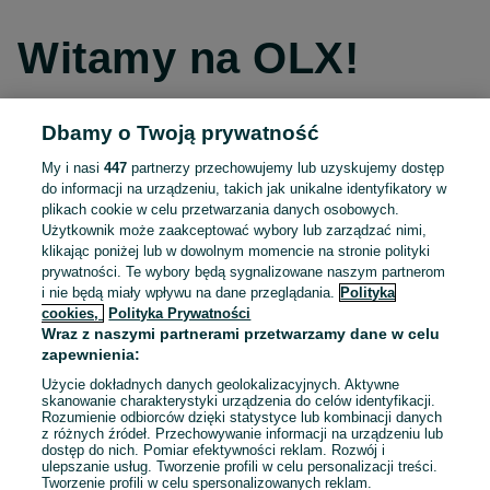
Witamy na OLX!
Dbamy o Twoją prywatność
Kontynuuj przez Facebooka
My i nasi
447
partnerzy przechowujemy lub uzyskujemy dostęp
do informacji na urządzeniu, takich jak unikalne identyfikatory w
Kontynuuj przez konto Apple
plikach cookie w celu przetwarzania danych osobowych.
Użytkownik może zaakceptować wybory lub zarządzać nimi,
klikając poniżej lub w dowolnym momencie na stronie polityki
prywatności. Te wybory będą sygnalizowane naszym partnerom
Kontynuuj przez konto Google
i nie będą miały wpływu na dane przeglądania.
Polityka
cookies,
Polityka Prywatności
Wraz z naszymi partnerami przetwarzamy dane w celu
LUB
zapewnienia:
Zaloguj się
Załóż konto
Użycie dokładnych danych geolokalizacyjnych. Aktywne
skanowanie charakterystyki urządzenia do celów identyfikacji.
Rozumienie odbiorców dzięki statystyce lub kombinacji danych
E-mail
z różnych źródeł. Przechowywanie informacji na urządzeniu lub
dostęp do nich. Pomiar efektywności reklam. Rozwój i
ulepszanie usług. Tworzenie profili w celu personalizacji treści.
Tworzenie profili w celu spersonalizowanych reklam.