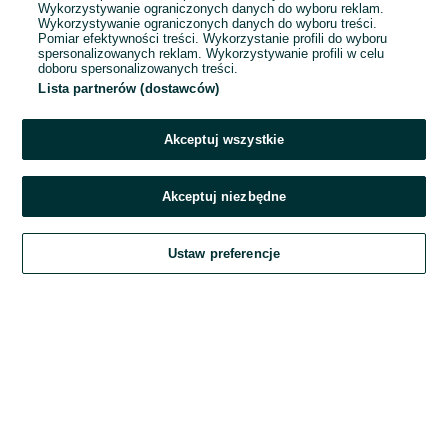
Wykorzystywanie ograniczonych danych do wyboru reklam.
Wykorzystywanie ograniczonych danych do wyboru treści.
Hasło
Pomiar efektywności treści. Wykorzystanie profili do wyboru
spersonalizowanych reklam. Wykorzystywanie profili w celu
doboru spersonalizowanych treści.
Lista partnerów (dostawców)
Nie pamiętasz hasła?
Akceptuj wszystkie
Zaloguj się
Akceptuj niezbędne
Kontynuując za pośrednictwem jednego z dostawców wskazanych powyżej,
Ustaw preferencje
akceptuję
Regulamin serwisu
OLX.pl w jego aktualnym brzmieniu.