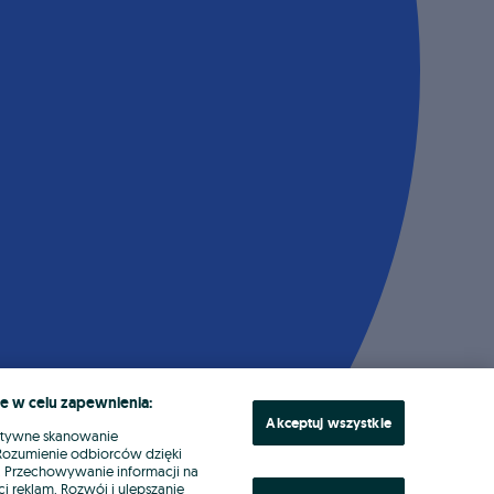
e w celu zapewnienia:
Akceptuj wszystkie
ktywne skanowanie
. Rozumienie odbiorców dzięki
ł. Przechowywanie informacji na
i reklam. Rozwój i ulepszanie