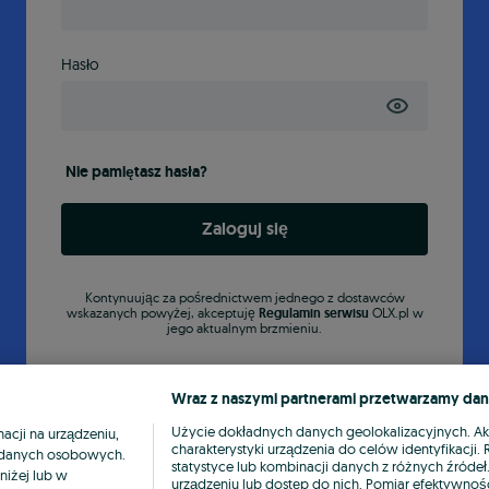
Hasło
Nie pamiętasz hasła?
Zaloguj się
Kontynuując za pośrednictwem jednego z dostawców
wskazanych powyżej, akceptuję
Regulamin serwisu
OLX.pl w
jego aktualnym brzmieniu.
Wraz z naszymi partnerami przetwarzamy dan
Użycie dokładnych danych geolokalizacyjnych. A
cji na urządzeniu,
charakterystyki urządzenia do celów identyfikacji
ia danych osobowych.
statystyce lub kombinacji danych z różnych źróde
niżej lub w
urządzeniu lub dostęp do nich. Pomiar efektywnośc