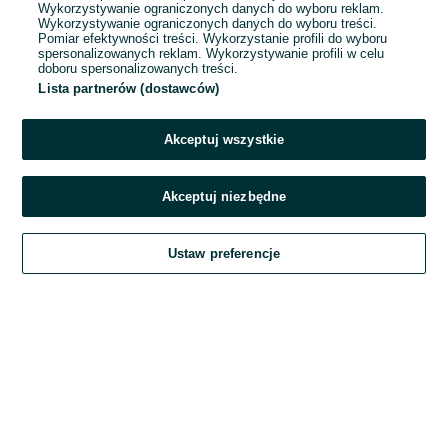
Wykorzystywanie ograniczonych danych do wyboru reklam.
Wykorzystywanie ograniczonych danych do wyboru treści.
Hasło
Pomiar efektywności treści. Wykorzystanie profili do wyboru
spersonalizowanych reklam. Wykorzystywanie profili w celu
doboru spersonalizowanych treści.
Lista partnerów (dostawców)
Nie pamiętasz hasła?
Akceptuj wszystkie
Zaloguj się
Akceptuj niezbędne
Kontynuując za pośrednictwem jednego z dostawców wskazanych powyżej,
Ustaw preferencje
akceptuję
Regulamin serwisu
OLX.pl w jego aktualnym brzmieniu.