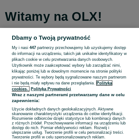
Witamy na OLX!
Dbamy o Twoją prywatność
Kontynuuj przez Facebooka
My i nasi
447
partnerzy przechowujemy lub uzyskujemy dostęp
do informacji na urządzeniu, takich jak unikalne identyfikatory w
Kontynuuj przez konto Apple
plikach cookie w celu przetwarzania danych osobowych.
Użytkownik może zaakceptować wybory lub zarządzać nimi,
klikając poniżej lub w dowolnym momencie na stronie polityki
prywatności. Te wybory będą sygnalizowane naszym partnerom
Kontynuuj przez konto Google
i nie będą miały wpływu na dane przeglądania.
Polityka
cookies,
Polityka Prywatności
Wraz z naszymi partnerami przetwarzamy dane w celu
LUB
zapewnienia:
Zaloguj się
Załóż konto
Użycie dokładnych danych geolokalizacyjnych. Aktywne
skanowanie charakterystyki urządzenia do celów identyfikacji.
Rozumienie odbiorców dzięki statystyce lub kombinacji danych
E-mail
z różnych źródeł. Przechowywanie informacji na urządzeniu lub
dostęp do nich. Pomiar efektywności reklam. Rozwój i
ulepszanie usług. Tworzenie profili w celu personalizacji treści.
Tworzenie profili w celu spersonalizowanych reklam.