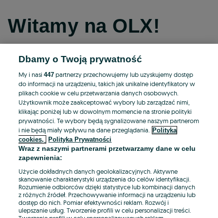
Witamy na OLX!
Dbamy o Twoją prywatność
Kontynuuj przez Facebooka
My i nasi
partnerzy przechowujemy lub uzyskujemy dostęp
447
do informacji na urządzeniu, takich jak unikalne identyfikatory w
Kontynuuj przez konto Apple
plikach cookie w celu przetwarzania danych osobowych.
Użytkownik może zaakceptować wybory lub zarządzać nimi,
klikając poniżej lub w dowolnym momencie na stronie polityki
prywatności. Te wybory będą sygnalizowane naszym partnerom
Kontynuuj przez konto Google
i nie będą miały wpływu na dane przeglądania.
Polityka
cookies,
Polityka Prywatności
Wraz z naszymi partnerami przetwarzamy dane w celu
LUB
zapewnienia:
Zaloguj się
Załóż konto
Użycie dokładnych danych geolokalizacyjnych. Aktywne
skanowanie charakterystyki urządzenia do celów identyfikacji.
Rozumienie odbiorców dzięki statystyce lub kombinacji danych
E-mail
z różnych źródeł. Przechowywanie informacji na urządzeniu lub
dostęp do nich. Pomiar efektywności reklam. Rozwój i
ulepszanie usług. Tworzenie profili w celu personalizacji treści.
Tworzenie profili w celu spersonalizowanych reklam.