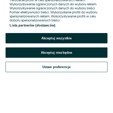
Wykorzystywanie ograniczonych danych do wyboru reklam.
Wykorzystywanie ograniczonych danych do wyboru treści.
Hasło
Pomiar efektywności treści. Wykorzystanie profili do wyboru
spersonalizowanych reklam. Wykorzystywanie profili w celu
doboru spersonalizowanych treści.
Lista partnerów (dostawców)
Nie pamiętasz hasła?
Akceptuj wszystkie
Zaloguj się
Akceptuj niezbędne
Kontynuując za pośrednictwem jednego z dostawców wskazanych powyżej,
akceptuję
OLX.pl w jego aktualnym brzmieniu.
Ustaw preferencje
Regulamin serwisu