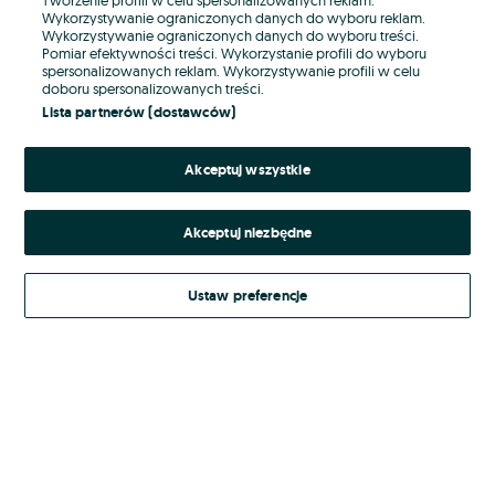
Wykorzystywanie ograniczonych danych do wyboru reklam.
Wykorzystywanie ograniczonych danych do wyboru treści.
Hasło
Pomiar efektywności treści. Wykorzystanie profili do wyboru
spersonalizowanych reklam. Wykorzystywanie profili w celu
doboru spersonalizowanych treści.
Lista partnerów (dostawców)
Nie pamiętasz hasła?
Akceptuj wszystkie
Zaloguj się
Akceptuj niezbędne
Kontynuując za pośrednictwem jednego z dostawców wskazanych powyżej,
akceptuję
Regulamin serwisu
OLX.pl w jego aktualnym brzmieniu.
Ustaw preferencje