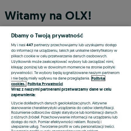
Witamy na OLX!
Dbamy o Twoją prywatność
Kontynuuj przez Facebooka
My i nasi
447
partnerzy przechowujemy lub uzyskujemy dostęp
do informacji na urządzeniu, takich jak unikalne identyfikatory w
Kontynuuj przez konto Apple
plikach cookie w celu przetwarzania danych osobowych.
Użytkownik może zaakceptować wybory lub zarządzać nimi,
klikając poniżej lub w dowolnym momencie na stronie polityki
prywatności. Te wybory będą sygnalizowane naszym partnerom
Kontynuuj przez konto Google
i nie będą miały wpływu na dane przeglądania.
Polityka
cookies,
Polityka Prywatności
Wraz z naszymi partnerami przetwarzamy dane w celu
LUB
zapewnienia:
Zaloguj się
Załóż konto
Użycie dokładnych danych geolokalizacyjnych. Aktywne
skanowanie charakterystyki urządzenia do celów identyfikacji.
Rozumienie odbiorców dzięki statystyce lub kombinacji danych
E-mail
z różnych źródeł. Przechowywanie informacji na urządzeniu lub
dostęp do nich. Pomiar efektywności reklam. Rozwój i
ulepszanie usług. Tworzenie profili w celu personalizacji treści.
Tworzenie profili w celu spersonalizowanych reklam.