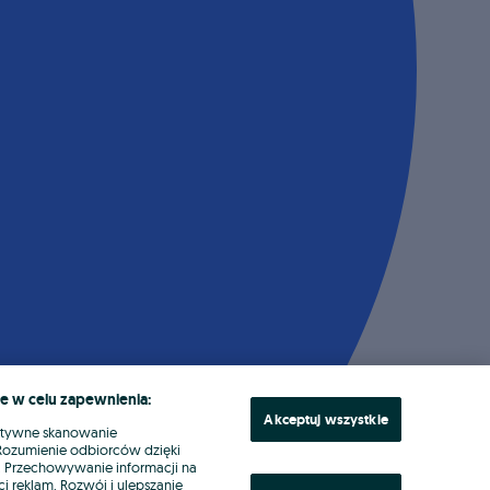
e w celu zapewnienia:
Akceptuj wszystkie
ktywne skanowanie
. Rozumienie odbiorców dzięki
ł. Przechowywanie informacji na
i reklam. Rozwój i ulepszanie