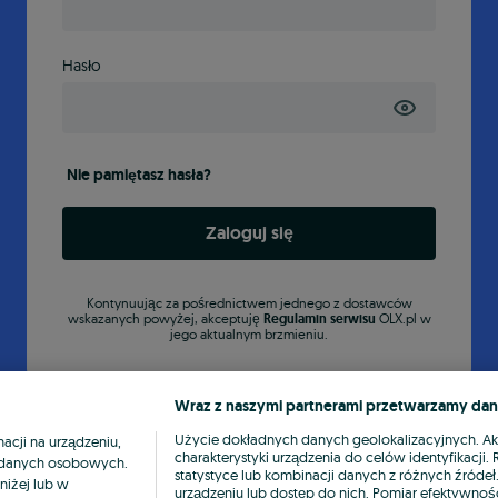
Hasło
Nie pamiętasz hasła?
Zaloguj się
Kontynuując za pośrednictwem jednego z dostawców
wskazanych powyżej, akceptuję
Regulamin serwisu
OLX.pl w
jego aktualnym brzmieniu.
Wraz z naszymi partnerami przetwarzamy dan
Użycie dokładnych danych geolokalizacyjnych. A
cji na urządzeniu,
charakterystyki urządzenia do celów identyfikacji
ia danych osobowych.
statystyce lub kombinacji danych z różnych źróde
niżej lub w
urządzeniu lub dostęp do nich. Pomiar efektywnośc