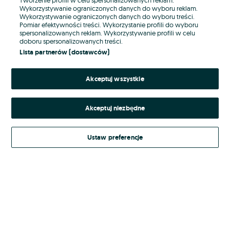
Wykorzystywanie ograniczonych danych do wyboru reklam.
Wykorzystywanie ograniczonych danych do wyboru treści.
Hasło
Pomiar efektywności treści. Wykorzystanie profili do wyboru
spersonalizowanych reklam. Wykorzystywanie profili w celu
doboru spersonalizowanych treści.
Lista partnerów (dostawców)
Nie pamiętasz hasła?
Akceptuj wszystkie
Zaloguj się
Akceptuj niezbędne
Kontynuując za pośrednictwem jednego z dostawców wskazanych powyżej,
akceptuję
Regulamin serwisu
OLX.pl w jego aktualnym brzmieniu.
Ustaw preferencje