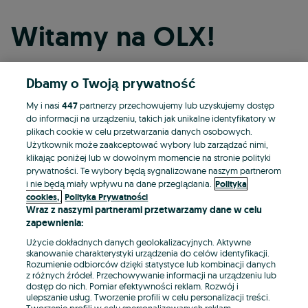
Witamy na OLX!
Dbamy o Twoją prywatność
Kontynuuj przez Facebooka
My i nasi
447
partnerzy przechowujemy lub uzyskujemy dostęp
do informacji na urządzeniu, takich jak unikalne identyfikatory w
Kontynuuj przez konto Apple
plikach cookie w celu przetwarzania danych osobowych.
Użytkownik może zaakceptować wybory lub zarządzać nimi,
klikając poniżej lub w dowolnym momencie na stronie polityki
prywatności. Te wybory będą sygnalizowane naszym partnerom
Kontynuuj przez konto Google
i nie będą miały wpływu na dane przeglądania.
Polityka
cookies,
Polityka Prywatności
Wraz z naszymi partnerami przetwarzamy dane w celu
LUB
zapewnienia:
Zaloguj się
Załóż konto
Użycie dokładnych danych geolokalizacyjnych. Aktywne
skanowanie charakterystyki urządzenia do celów identyfikacji.
Rozumienie odbiorców dzięki statystyce lub kombinacji danych
E-mail
z różnych źródeł. Przechowywanie informacji na urządzeniu lub
dostęp do nich. Pomiar efektywności reklam. Rozwój i
ulepszanie usług. Tworzenie profili w celu personalizacji treści.
Tworzenie profili w celu spersonalizowanych reklam.