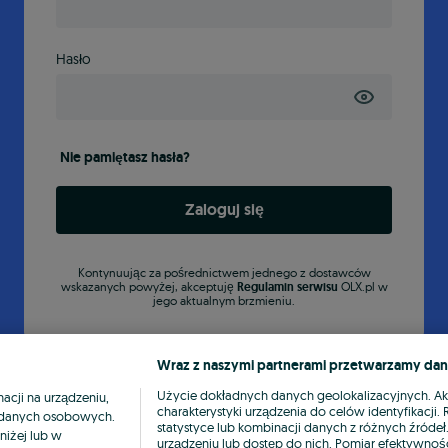
Hasło
Nie pamiętasz hasła?
Zaloguj się
Kontynuując za pośrednictwem jednego z dostawców
wskazanych powyżej, akceptuję
Regulamin serwisu
OLX.pl w
jego aktualnym brzmieniu.
Wraz z naszymi partnerami przetwarzamy dan
Użycie dokładnych danych geolokalizacyjnych. A
cji na urządzeniu,
charakterystyki urządzenia do celów identyfikacji
ia danych osobowych.
statystyce lub kombinacji danych z różnych źróde
niżej lub w
urządzeniu lub dostęp do nich. Pomiar efektywnośc