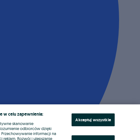
e w celu zapewnienia:
Akceptuj wszystkie
ktywne skanowanie
. Rozumienie odbiorców dzięki
ł. Przechowywanie informacji na
i reklam. Rozwój i ulepszanie