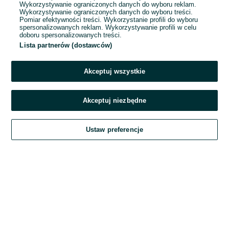
Wykorzystywanie ograniczonych danych do wyboru reklam.
Wykorzystywanie ograniczonych danych do wyboru treści.
Hasło
Pomiar efektywności treści. Wykorzystanie profili do wyboru
spersonalizowanych reklam. Wykorzystywanie profili w celu
doboru spersonalizowanych treści.
Lista partnerów (dostawców)
Nie pamiętasz hasła?
Akceptuj wszystkie
Zaloguj się
Akceptuj niezbędne
Kontynuując za pośrednictwem jednego z dostawców wskazanych powyżej,
Ustaw preferencje
akceptuję
Regulamin serwisu
OLX.pl w jego aktualnym brzmieniu.