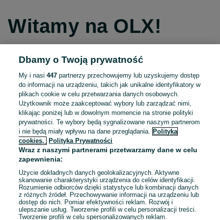
Witamy na OLX!
Dbamy o Twoją prywatność
Kontynuuj przez Facebooka
My i nasi
447
partnerzy przechowujemy lub uzyskujemy dostęp
do informacji na urządzeniu, takich jak unikalne identyfikatory w
Kontynuuj przez konto Apple
plikach cookie w celu przetwarzania danych osobowych.
Użytkownik może zaakceptować wybory lub zarządzać nimi,
klikając poniżej lub w dowolnym momencie na stronie polityki
prywatności. Te wybory będą sygnalizowane naszym partnerom
Kontynuuj przez konto Google
i nie będą miały wpływu na dane przeglądania.
Polityka
cookies,
Polityka Prywatności
Wraz z naszymi partnerami przetwarzamy dane w celu
LUB
zapewnienia:
Zaloguj się
Załóż konto
Użycie dokładnych danych geolokalizacyjnych. Aktywne
skanowanie charakterystyki urządzenia do celów identyfikacji.
Rozumienie odbiorców dzięki statystyce lub kombinacji danych
E-mail
z różnych źródeł. Przechowywanie informacji na urządzeniu lub
dostęp do nich. Pomiar efektywności reklam. Rozwój i
ulepszanie usług. Tworzenie profili w celu personalizacji treści.
Tworzenie profili w celu spersonalizowanych reklam.