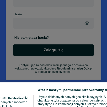
Hasło
Nie pamiętasz hasła?
Zaloguj się
Kontynuując za pośrednictwem jednego z dostawców
wskazanych powyżej, akceptuję
Regulamin serwisu
OLX.pl
w jego aktualnym brzmieniu.
Wraz z naszymi partnerami przetwarzamy d
Użycie dokładnych danych geolokalizacyjnych. A
macji na urządzeniu,
charakterystyki urządzenia do celów identyfikacji
ia danych osobowych.
statystyce lub kombinacji danych z różnych źróde
niżej lub w