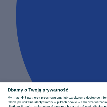
Dbamy o Twoją prywatność
My i nasi
447
partnerzy przechowujemy lub uzyskujemy dostęp do infor
takich jak unikalne identyfikatory w plikach cookie w celu przetwarzan
Użytkownik może zaakceptować wybory lub zarządzać nimi, klikając po