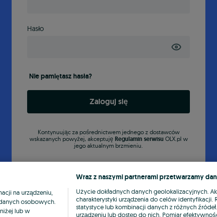
Hasło
Nie pamiętasz hasła?
Zaloguj się
Kontynuując za pośrednictwem jednego z dostawców
wskazanych powyżej, akceptuję
Regulamin serwisu
OLX.pl w
jego aktualnym brzmieniu.
Wraz z naszymi partnerami przetwarzamy dan
Użycie dokładnych danych geolokalizacyjnych. A
cji na urządzeniu,
charakterystyki urządzenia do celów identyfikacji
ia danych osobowych.
statystyce lub kombinacji danych z różnych źróde
niżej lub w
urządzeniu lub dostęp do nich. Pomiar efektywnośc