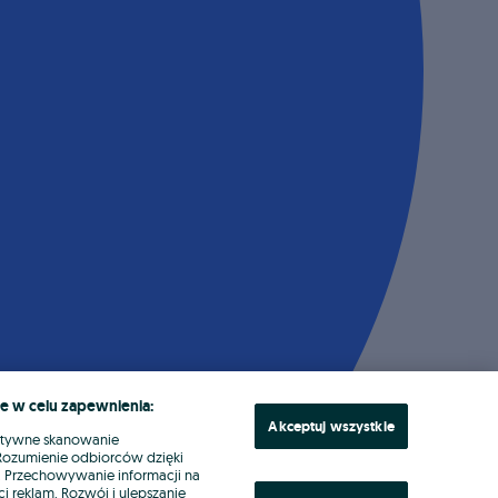
e w celu zapewnienia:
Akceptuj wszystkie
ktywne skanowanie
. Rozumienie odbiorców dzięki
ł. Przechowywanie informacji na
i reklam. Rozwój i ulepszanie