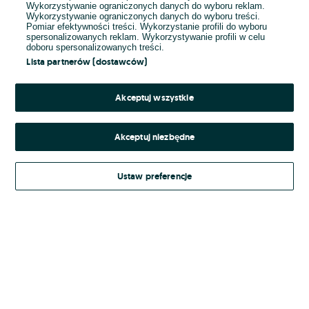
Wykorzystywanie ograniczonych danych do wyboru reklam.
Wykorzystywanie ograniczonych danych do wyboru treści.
Hasło
Pomiar efektywności treści. Wykorzystanie profili do wyboru
spersonalizowanych reklam. Wykorzystywanie profili w celu
doboru spersonalizowanych treści.
Lista partnerów (dostawców)
Nie pamiętasz hasła?
Akceptuj wszystkie
Zaloguj się
Akceptuj niezbędne
Kontynuując za pośrednictwem jednego z dostawców wskazanych powyżej,
Ustaw preferencje
Regulamin serwisu
akceptuję
OLX.pl w jego aktualnym brzmieniu.