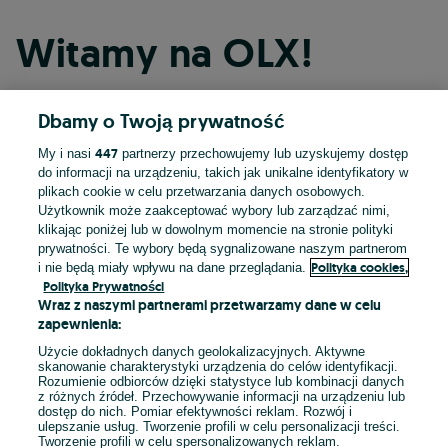
Witamy na OLX!
Dbamy o Twoją prywatność
Kontynuuj przez Facebooka
447
My i nasi
partnerzy przechowujemy lub uzyskujemy dostęp
do informacji na urządzeniu, takich jak unikalne identyfikatory w
Kontynuuj przez konto Apple
plikach cookie w celu przetwarzania danych osobowych.
Użytkownik może zaakceptować wybory lub zarządzać nimi,
klikając poniżej lub w dowolnym momencie na stronie polityki
prywatności. Te wybory będą sygnalizowane naszym partnerom
Kontynuuj przez konto Google
Polityka cookies,
i nie będą miały wpływu na dane przeglądania.
Polityka Prywatności
Wraz z naszymi partnerami przetwarzamy dane w celu
LUB
zapewnienia:
Zaloguj się
Załóż konto
Użycie dokładnych danych geolokalizacyjnych. Aktywne
skanowanie charakterystyki urządzenia do celów identyfikacji.
Rozumienie odbiorców dzięki statystyce lub kombinacji danych
E-mail
z różnych źródeł. Przechowywanie informacji na urządzeniu lub
dostęp do nich. Pomiar efektywności reklam. Rozwój i
ulepszanie usług. Tworzenie profili w celu personalizacji treści.
Tworzenie profili w celu spersonalizowanych reklam.