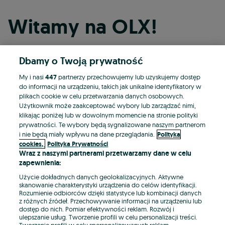
Witamy na OLX!
Dbamy o Twoją prywatność
Kontynuuj przez Facebooka
My i nasi
447
partnerzy przechowujemy lub uzyskujemy dostęp
do informacji na urządzeniu, takich jak unikalne identyfikatory w
Kontynuuj przez konto Apple
plikach cookie w celu przetwarzania danych osobowych.
Użytkownik może zaakceptować wybory lub zarządzać nimi,
klikając poniżej lub w dowolnym momencie na stronie polityki
prywatności. Te wybory będą sygnalizowane naszym partnerom
Kontynuuj przez konto Google
i nie będą miały wpływu na dane przeglądania.
Polityka
cookies,
Polityka Prywatności
Wraz z naszymi partnerami przetwarzamy dane w celu
LUB
zapewnienia:
Zaloguj się
Załóż konto
Użycie dokładnych danych geolokalizacyjnych. Aktywne
skanowanie charakterystyki urządzenia do celów identyfikacji.
Rozumienie odbiorców dzięki statystyce lub kombinacji danych
E-mail
z różnych źródeł. Przechowywanie informacji na urządzeniu lub
dostęp do nich. Pomiar efektywności reklam. Rozwój i
ulepszanie usług. Tworzenie profili w celu personalizacji treści.
Tworzenie profili w celu spersonalizowanych reklam.