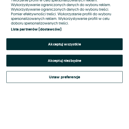
Wykorzystywanie ograniczonych danych do wyboru reklam.
Wykorzystywanie ograniczonych danych do wyboru treści.
Hasło
Pomiar efektywności treści. Wykorzystanie profili do wyboru
spersonalizowanych reklam. Wykorzystywanie profili w celu
doboru spersonalizowanych treści.
Lista partnerów (dostawców)
Nie pamiętasz hasła?
Akceptuj wszystkie
Zaloguj się
Akceptuj niezbędne
Kontynuując za pośrednictwem jednego z dostawców wskazanych powyżej,
akceptuję
Regulamin serwisu
OLX.pl w jego aktualnym brzmieniu.
Ustaw preferencje