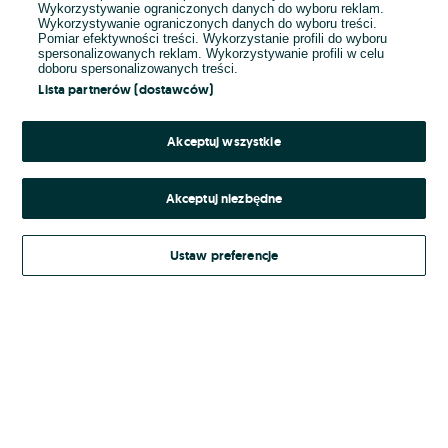
Wykorzystywanie ograniczonych danych do wyboru reklam.
Wykorzystywanie ograniczonych danych do wyboru treści.
Hasło
Pomiar efektywności treści. Wykorzystanie profili do wyboru
spersonalizowanych reklam. Wykorzystywanie profili w celu
doboru spersonalizowanych treści.
Lista partnerów (dostawców)
Nie pamiętasz hasła?
Akceptuj wszystkie
Zaloguj się
Akceptuj niezbędne
Kontynuując za pośrednictwem jednego z dostawców wskazanych powyżej,
Ustaw preferencje
Regulamin serwisu
akceptuję
OLX.pl w jego aktualnym brzmieniu.