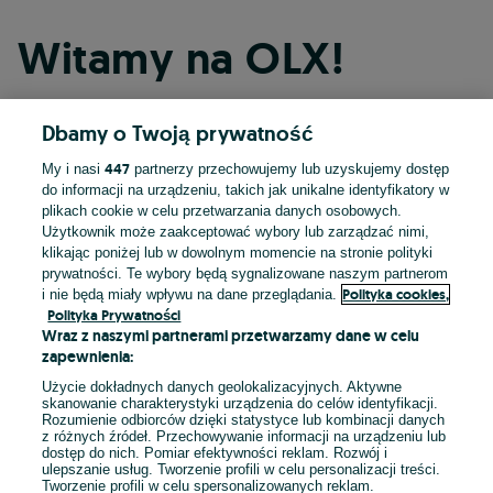
Witamy na OLX!
Dbamy o Twoją prywatność
Kontynuuj przez Facebooka
447
My i nasi
partnerzy przechowujemy lub uzyskujemy dostęp
do informacji na urządzeniu, takich jak unikalne identyfikatory w
Kontynuuj przez konto Apple
plikach cookie w celu przetwarzania danych osobowych.
Użytkownik może zaakceptować wybory lub zarządzać nimi,
klikając poniżej lub w dowolnym momencie na stronie polityki
prywatności. Te wybory będą sygnalizowane naszym partnerom
Kontynuuj przez konto Google
Polityka cookies,
i nie będą miały wpływu na dane przeglądania.
Polityka Prywatności
Wraz z naszymi partnerami przetwarzamy dane w celu
LUB
zapewnienia:
Zaloguj się
Załóż konto
Użycie dokładnych danych geolokalizacyjnych. Aktywne
skanowanie charakterystyki urządzenia do celów identyfikacji.
Rozumienie odbiorców dzięki statystyce lub kombinacji danych
E-mail
z różnych źródeł. Przechowywanie informacji na urządzeniu lub
dostęp do nich. Pomiar efektywności reklam. Rozwój i
ulepszanie usług. Tworzenie profili w celu personalizacji treści.
Tworzenie profili w celu spersonalizowanych reklam.