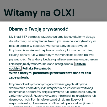
Witamy na OLX!
Dbamy o Twoją prywatność
Kontynuuj przez Facebooka
My i nasi
447
partnerzy przechowujemy lub uzyskujemy dostęp
do informacji na urządzeniu, takich jak unikalne identyfikatory w
Kontynuuj przez konto Apple
plikach cookie w celu przetwarzania danych osobowych.
Użytkownik może zaakceptować wybory lub zarządzać nimi,
klikając poniżej lub w dowolnym momencie na stronie polityki
prywatności. Te wybory będą sygnalizowane naszym partnerom
Kontynuuj przez konto Google
i nie będą miały wpływu na dane przeglądania.
Polityka
cookies,
Polityka Prywatności
Wraz z naszymi partnerami przetwarzamy dane w celu
LUB
zapewnienia:
Zaloguj się
Załóż konto
Użycie dokładnych danych geolokalizacyjnych. Aktywne
skanowanie charakterystyki urządzenia do celów identyfikacji.
Rozumienie odbiorców dzięki statystyce lub kombinacji danych
E-mail
z różnych źródeł. Przechowywanie informacji na urządzeniu lub
dostęp do nich. Pomiar efektywności reklam. Rozwój i
ulepszanie usług. Tworzenie profili w celu personalizacji treści.
Tworzenie profili w celu spersonalizowanych reklam.