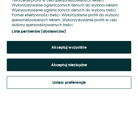
Wykorzystywanie ograniczonych danych do wyboru reklam.
Wykorzystywanie ograniczonych danych do wyboru treści.
Hasło
Pomiar efektywności treści. Wykorzystanie profili do wyboru
spersonalizowanych reklam. Wykorzystywanie profili w celu
doboru spersonalizowanych treści.
Lista partnerów (dostawców)
Nie pamiętasz hasła?
Akceptuj wszystkie
Zaloguj się
Akceptuj niezbędne
Kontynuując za pośrednictwem jednego z dostawców wskazanych powyżej,
akceptuję
Regulamin serwisu
OLX.pl w jego aktualnym brzmieniu.
Ustaw preferencje