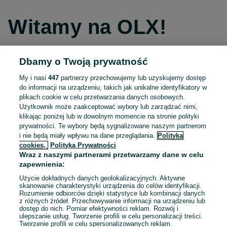
Witamy na OLX!
Dbamy o Twoją prywatność
Kontynuuj przez Facebooka
My i nasi
447
partnerzy przechowujemy lub uzyskujemy dostęp
do informacji na urządzeniu, takich jak unikalne identyfikatory w
Kontynuuj przez konto Apple
plikach cookie w celu przetwarzania danych osobowych.
Użytkownik może zaakceptować wybory lub zarządzać nimi,
klikając poniżej lub w dowolnym momencie na stronie polityki
prywatności. Te wybory będą sygnalizowane naszym partnerom
Kontynuuj przez konto Google
i nie będą miały wpływu na dane przeglądania.
Polityka
cookies,
Polityka Prywatności
Wraz z naszymi partnerami przetwarzamy dane w celu
LUB
zapewnienia:
Zaloguj się
Załóż konto
Użycie dokładnych danych geolokalizacyjnych. Aktywne
skanowanie charakterystyki urządzenia do celów identyfikacji.
Rozumienie odbiorców dzięki statystyce lub kombinacji danych
E-mail
z różnych źródeł. Przechowywanie informacji na urządzeniu lub
dostęp do nich. Pomiar efektywności reklam. Rozwój i
ulepszanie usług. Tworzenie profili w celu personalizacji treści.
Tworzenie profili w celu spersonalizowanych reklam.