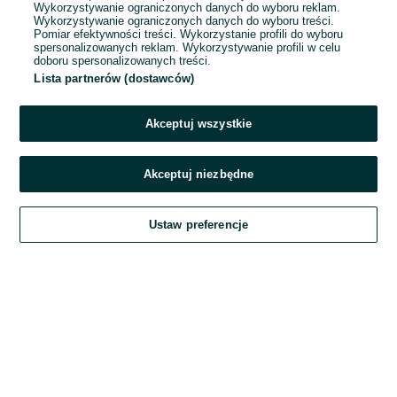
Wykorzystywanie ograniczonych danych do wyboru reklam.
Wykorzystywanie ograniczonych danych do wyboru treści.
Hasło
Pomiar efektywności treści. Wykorzystanie profili do wyboru
spersonalizowanych reklam. Wykorzystywanie profili w celu
doboru spersonalizowanych treści.
Lista partnerów (dostawców)
Nie pamiętasz hasła?
Akceptuj wszystkie
Zaloguj się
Akceptuj niezbędne
Kontynuując za pośrednictwem jednego z dostawców wskazanych powyżej,
Ustaw preferencje
akceptuję
Regulamin serwisu
OLX.pl w jego aktualnym brzmieniu.