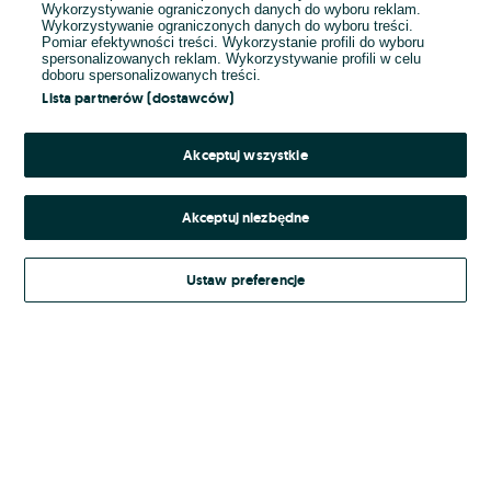
Wykorzystywanie ograniczonych danych do wyboru reklam.
Wykorzystywanie ograniczonych danych do wyboru treści.
Hasło
Pomiar efektywności treści. Wykorzystanie profili do wyboru
spersonalizowanych reklam. Wykorzystywanie profili w celu
doboru spersonalizowanych treści.
Lista partnerów (dostawców)
Nie pamiętasz hasła?
Akceptuj wszystkie
Zaloguj się
Akceptuj niezbędne
Kontynuując za pośrednictwem jednego z dostawców wskazanych powyżej,
Ustaw preferencje
Regulamin serwisu
akceptuję
OLX.pl w jego aktualnym brzmieniu.