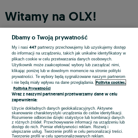
Witamy na OLX!
Dbamy o Twoją prywatność
Kontynuuj przez Facebooka
447
My i nasi
partnerzy przechowujemy lub uzyskujemy dostęp
do informacji na urządzeniu, takich jak unikalne identyfikatory w
Kontynuuj przez konto Apple
plikach cookie w celu przetwarzania danych osobowych.
Użytkownik może zaakceptować wybory lub zarządzać nimi,
klikając poniżej lub w dowolnym momencie na stronie polityki
prywatności. Te wybory będą sygnalizowane naszym partnerom
Kontynuuj przez konto Google
Polityka cookies,
i nie będą miały wpływu na dane przeglądania.
Polityka Prywatności
Wraz z naszymi partnerami przetwarzamy dane w celu
LUB
zapewnienia:
Zaloguj się
Załóż konto
Użycie dokładnych danych geolokalizacyjnych. Aktywne
skanowanie charakterystyki urządzenia do celów identyfikacji.
Rozumienie odbiorców dzięki statystyce lub kombinacji danych
E-mail
z różnych źródeł. Przechowywanie informacji na urządzeniu lub
dostęp do nich. Pomiar efektywności reklam. Rozwój i
ulepszanie usług. Tworzenie profili w celu personalizacji treści.
Tworzenie profili w celu spersonalizowanych reklam.