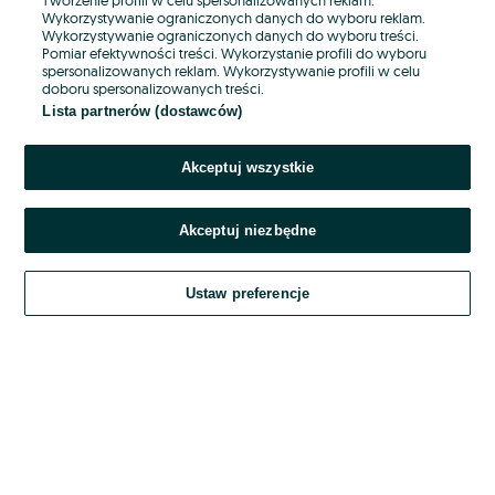
Wykorzystywanie ograniczonych danych do wyboru reklam.
Wykorzystywanie ograniczonych danych do wyboru treści.
Hasło
Pomiar efektywności treści. Wykorzystanie profili do wyboru
spersonalizowanych reklam. Wykorzystywanie profili w celu
doboru spersonalizowanych treści.
Lista partnerów (dostawców)
Nie pamiętasz hasła?
Akceptuj wszystkie
Zaloguj się
Akceptuj niezbędne
Kontynuując za pośrednictwem jednego z dostawców wskazanych powyżej,
akceptuję
OLX.pl w jego aktualnym brzmieniu.
Ustaw preferencje
Regulamin serwisu