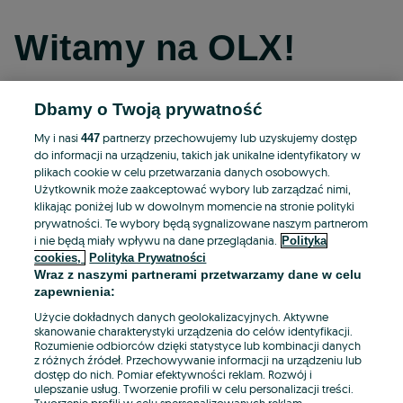
Witamy na OLX!
Dbamy o Twoją prywatność
Kontynuuj przez Facebooka
My i nasi
partnerzy przechowujemy lub uzyskujemy dostęp
447
do informacji na urządzeniu, takich jak unikalne identyfikatory w
Kontynuuj przez konto Apple
plikach cookie w celu przetwarzania danych osobowych.
Użytkownik może zaakceptować wybory lub zarządzać nimi,
klikając poniżej lub w dowolnym momencie na stronie polityki
prywatności. Te wybory będą sygnalizowane naszym partnerom
Kontynuuj przez konto Google
i nie będą miały wpływu na dane przeglądania.
Polityka
cookies,
Polityka Prywatności
Wraz z naszymi partnerami przetwarzamy dane w celu
LUB
zapewnienia:
Zaloguj się
Załóż konto
Użycie dokładnych danych geolokalizacyjnych. Aktywne
skanowanie charakterystyki urządzenia do celów identyfikacji.
Rozumienie odbiorców dzięki statystyce lub kombinacji danych
E-mail
z różnych źródeł. Przechowywanie informacji na urządzeniu lub
dostęp do nich. Pomiar efektywności reklam. Rozwój i
ulepszanie usług. Tworzenie profili w celu personalizacji treści.
Tworzenie profili w celu spersonalizowanych reklam.