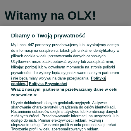
Witamy na OLX!
Dbamy o Twoją prywatność
Kontynuuj przez Facebooka
My i nasi
447
partnerzy przechowujemy lub uzyskujemy dostęp
do informacji na urządzeniu, takich jak unikalne identyfikatory w
Kontynuuj przez konto Apple
plikach cookie w celu przetwarzania danych osobowych.
Użytkownik może zaakceptować wybory lub zarządzać nimi,
klikając poniżej lub w dowolnym momencie na stronie polityki
prywatności. Te wybory będą sygnalizowane naszym partnerom
Kontynuuj przez konto Google
i nie będą miały wpływu na dane przeglądania.
Polityka
cookies,
Polityka Prywatności
Wraz z naszymi partnerami przetwarzamy dane w celu
LUB
zapewnienia:
Zaloguj się
Załóż konto
Użycie dokładnych danych geolokalizacyjnych. Aktywne
skanowanie charakterystyki urządzenia do celów identyfikacji.
Rozumienie odbiorców dzięki statystyce lub kombinacji danych
E-mail
z różnych źródeł. Przechowywanie informacji na urządzeniu lub
dostęp do nich. Pomiar efektywności reklam. Rozwój i
ulepszanie usług. Tworzenie profili w celu personalizacji treści.
Tworzenie profili w celu spersonalizowanych reklam.