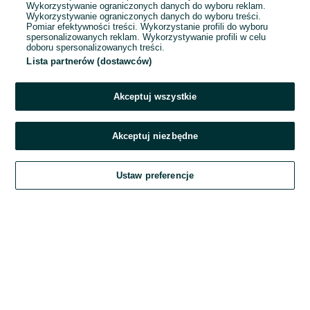
Wykorzystywanie ograniczonych danych do wyboru reklam.
Wykorzystywanie ograniczonych danych do wyboru treści.
Hasło
Pomiar efektywności treści. Wykorzystanie profili do wyboru
spersonalizowanych reklam. Wykorzystywanie profili w celu
doboru spersonalizowanych treści.
Lista partnerów (dostawców)
Nie pamiętasz hasła?
Akceptuj wszystkie
Zaloguj się
Akceptuj niezbędne
Kontynuując za pośrednictwem jednego z dostawców wskazanych powyżej,
Ustaw preferencje
akceptuję
Regulamin serwisu
OLX.pl w jego aktualnym brzmieniu.