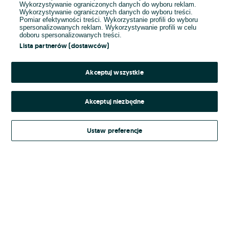
Wykorzystywanie ograniczonych danych do wyboru reklam.
Wykorzystywanie ograniczonych danych do wyboru treści.
Hasło
Pomiar efektywności treści. Wykorzystanie profili do wyboru
spersonalizowanych reklam. Wykorzystywanie profili w celu
doboru spersonalizowanych treści.
Lista partnerów (dostawców)
Nie pamiętasz hasła?
Akceptuj wszystkie
Zaloguj się
Akceptuj niezbędne
Kontynuując za pośrednictwem jednego z dostawców wskazanych powyżej,
Ustaw preferencje
Regulamin serwisu
akceptuję
OLX.pl w jego aktualnym brzmieniu.