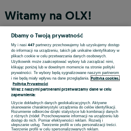
Witamy na OLX!
Dbamy o Twoją prywatność
Kontynuuj przez Facebooka
447
My i nasi
partnerzy przechowujemy lub uzyskujemy dostęp
do informacji na urządzeniu, takich jak unikalne identyfikatory w
Kontynuuj przez konto Apple
plikach cookie w celu przetwarzania danych osobowych.
Użytkownik może zaakceptować wybory lub zarządzać nimi,
klikając poniżej lub w dowolnym momencie na stronie polityki
prywatności. Te wybory będą sygnalizowane naszym partnerom
Kontynuuj przez konto Google
Polityka cookies,
i nie będą miały wpływu na dane przeglądania.
Polityka Prywatności
Wraz z naszymi partnerami przetwarzamy dane w celu
LUB
zapewnienia:
Zaloguj się
Załóż konto
Użycie dokładnych danych geolokalizacyjnych. Aktywne
skanowanie charakterystyki urządzenia do celów identyfikacji.
Rozumienie odbiorców dzięki statystyce lub kombinacji danych
E-mail
z różnych źródeł. Przechowywanie informacji na urządzeniu lub
dostęp do nich. Pomiar efektywności reklam. Rozwój i
ulepszanie usług. Tworzenie profili w celu personalizacji treści.
Tworzenie profili w celu spersonalizowanych reklam.