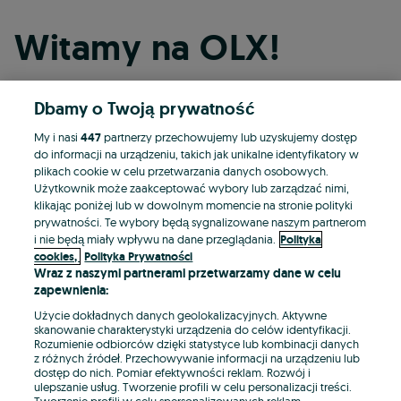
Witamy na OLX!
Dbamy o Twoją prywatność
Kontynuuj przez Facebooka
My i nasi
447
partnerzy przechowujemy lub uzyskujemy dostęp
do informacji na urządzeniu, takich jak unikalne identyfikatory w
Kontynuuj przez konto Apple
plikach cookie w celu przetwarzania danych osobowych.
Użytkownik może zaakceptować wybory lub zarządzać nimi,
klikając poniżej lub w dowolnym momencie na stronie polityki
prywatności. Te wybory będą sygnalizowane naszym partnerom
Kontynuuj przez konto Google
i nie będą miały wpływu na dane przeglądania.
Polityka
cookies,
Polityka Prywatności
Wraz z naszymi partnerami przetwarzamy dane w celu
LUB
zapewnienia:
Zaloguj się
Załóż konto
Użycie dokładnych danych geolokalizacyjnych. Aktywne
skanowanie charakterystyki urządzenia do celów identyfikacji.
Rozumienie odbiorców dzięki statystyce lub kombinacji danych
E-mail
z różnych źródeł. Przechowywanie informacji na urządzeniu lub
dostęp do nich. Pomiar efektywności reklam. Rozwój i
ulepszanie usług. Tworzenie profili w celu personalizacji treści.
Tworzenie profili w celu spersonalizowanych reklam.