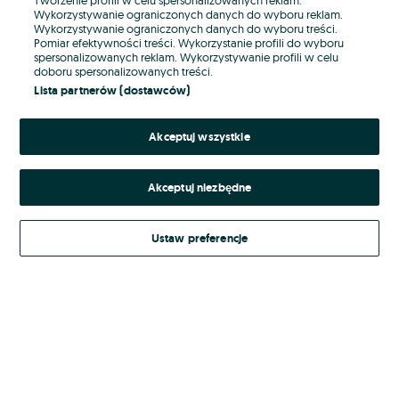
Wykorzystywanie ograniczonych danych do wyboru reklam.
Wykorzystywanie ograniczonych danych do wyboru treści.
Hasło
Pomiar efektywności treści. Wykorzystanie profili do wyboru
spersonalizowanych reklam. Wykorzystywanie profili w celu
doboru spersonalizowanych treści.
Lista partnerów (dostawców)
Nie pamiętasz hasła?
Akceptuj wszystkie
Zaloguj się
Akceptuj niezbędne
Kontynuując za pośrednictwem jednego z dostawców wskazanych powyżej,
akceptuję
Regulamin serwisu
OLX.pl w jego aktualnym brzmieniu.
Ustaw preferencje