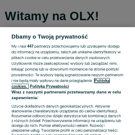
Witamy na OLX!
Dbamy o Twoją prywatność
Kontynuuj przez Facebooka
My i nasi
partnerzy przechowujemy lub uzyskujemy dostęp
447
do informacji na urządzeniu, takich jak unikalne identyfikatory w
Kontynuuj przez konto Apple
plikach cookie w celu przetwarzania danych osobowych.
Użytkownik może zaakceptować wybory lub zarządzać nimi,
klikając poniżej lub w dowolnym momencie na stronie polityki
prywatności. Te wybory będą sygnalizowane naszym partnerom
Kontynuuj przez konto Google
i nie będą miały wpływu na dane przeglądania.
Polityka
cookies,
Polityka Prywatności
Wraz z naszymi partnerami przetwarzamy dane w celu
LUB
zapewnienia:
Zaloguj się
Załóż konto
Użycie dokładnych danych geolokalizacyjnych. Aktywne
skanowanie charakterystyki urządzenia do celów identyfikacji.
Rozumienie odbiorców dzięki statystyce lub kombinacji danych
E-mail
z różnych źródeł. Przechowywanie informacji na urządzeniu lub
dostęp do nich. Pomiar efektywności reklam. Rozwój i
ulepszanie usług. Tworzenie profili w celu personalizacji treści.
Tworzenie profili w celu spersonalizowanych reklam.