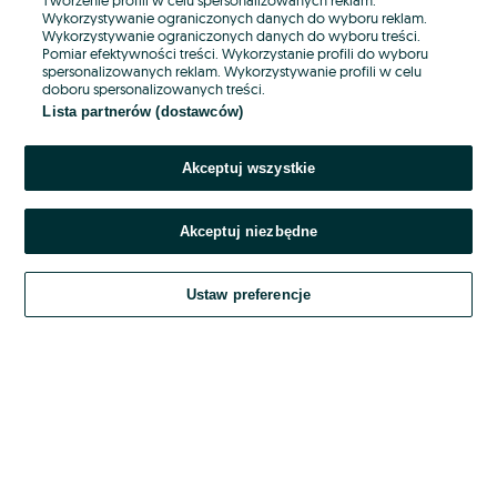
Wykorzystywanie ograniczonych danych do wyboru reklam.
Wykorzystywanie ograniczonych danych do wyboru treści.
Hasło
Pomiar efektywności treści. Wykorzystanie profili do wyboru
spersonalizowanych reklam. Wykorzystywanie profili w celu
doboru spersonalizowanych treści.
Lista partnerów (dostawców)
Nie pamiętasz hasła?
Akceptuj wszystkie
Zaloguj się
Akceptuj niezbędne
Kontynuując za pośrednictwem jednego z dostawców wskazanych powyżej,
akceptuję
OLX.pl w jego aktualnym brzmieniu.
Ustaw preferencje
Regulamin serwisu